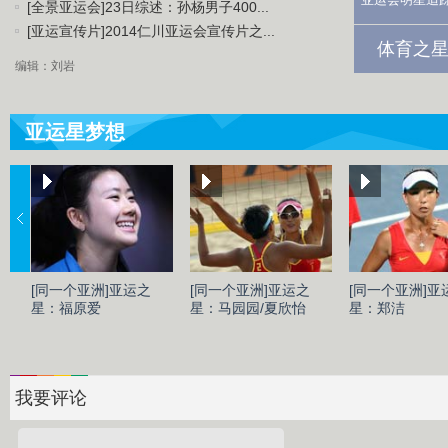
[全景亚运会]23日综述：孙杨男子400...
[亚运宣传片]2014仁川亚运会宣传片之...
体育之星
编辑：刘岩
亚运星梦想
[同一个亚洲]亚运之
[同一个亚洲]亚运之
[同一个亚洲]亚
星：福原爱
星：马园园/夏欣怡
星：郑洁
我要评论