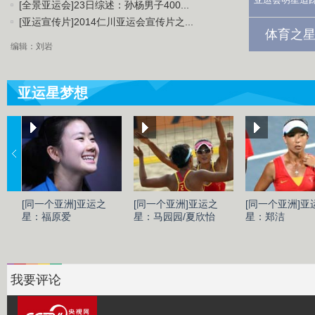
[全景亚运会]23日综述：孙杨男子400...
[亚运宣传片]2014仁川亚运会宣传片之...
体育之星
编辑：刘岩
亚运星梦想
[同一个亚洲]亚运之
[同一个亚洲]亚运之
[同一个亚洲]亚
星：福原爱
星：马园园/夏欣怡
星：郑洁
我要评论