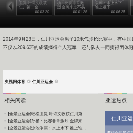
卫冕 叶诗文收获
杨：比赛非常激
争霸：水上水下
仁川第二金
烈 金牌来之不易
谁上谁下
00:03:20
00:01:28
00:06:25
2014年9月23日，仁川亚运会男子10米气步枪比赛中，有中
不仅以209.6环的成绩摘得个人冠军，还与队友一同摘得团体冠
央视网体育
仁川亚运会
相关阅读
亚运热点
[全景亚运会]轻松卫冕 叶诗文收获仁川第...
仁川亚运
[全景亚运会]孙杨：比赛非常激烈 金牌来...
[全景亚运会]泳池争霸：水上水下 谁上谁...
亚运会明星追