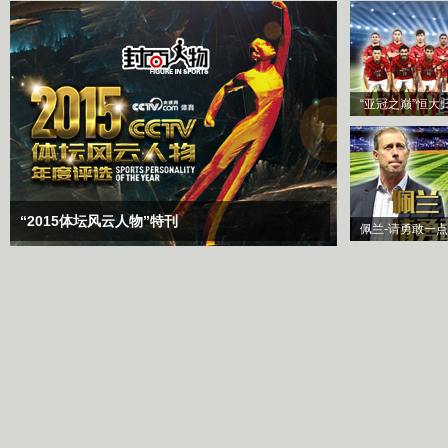
“亚冠之巅”恒大
“2015体坛风云人物”特刊
佩兰-请勇敢一点