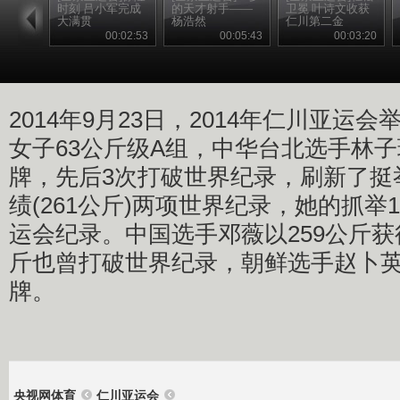
时刻 吕小军完成
的天才射手——
卫冕 叶诗文收获
大满贯
杨浩然
仁川第二金
00:02:53
00:05:43
00:03:20
2014年9月23日，2014年仁川亚运
女子63公斤级A组，中华台北选手林子
牌，先后3次打破世界纪录，刷新了挺举
绩(261公斤)两项世界纪录，她的抓举
运会纪录。中国选手邓薇以259公斤获
斤也曾打破世界纪录，朝鲜选手赵卜英
牌。
央视网体育
仁川亚运会