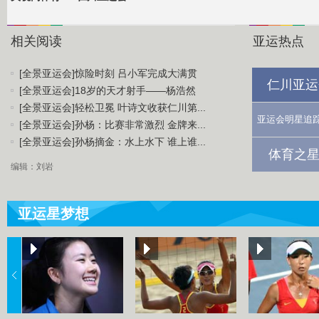
相关阅读
亚运热点
[全景亚运会]惊险时刻 吕小军完成大满贯
仁川亚运
[全景亚运会]18岁的天才射手——杨浩然
[全景亚运会]轻松卫冕 叶诗文收获仁川第...
亚运会明星追
[全景亚运会]孙杨：比赛非常激烈 金牌来...
[全景亚运会]孙杨摘金：水上水下 谁上谁...
体育之星
编辑：刘岩
亚运星梦想