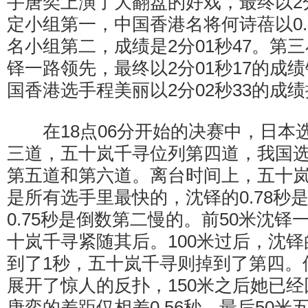
手唐奕上演了大翻盘的好戏，最终以2分
定小组第一，中国香港名将何诗蓓以0.
名小组第二，成绩是2分01秒47。第
铎一路领先，最终以2分01秒17的成
国香港选手程美丽以2分02秒33的成
在18点06分开始的决赛中，日本
三道，五十岚千寻位列第四道，我国
第五道和第六道。离台时间上，五十岚千
是所有选手里最快的，沈铎的0.78秒
0.75秒是倒数第二慢的。前50米沈
十岚千寻紧随其后。100米过后，沈
到了1秒，五十岚千寻则掉到了第四。
展开了惊人的反扑，150米之后她已
唐奕的差距仅相差0.56秒。最后50