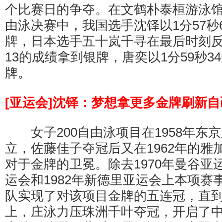
个比赛日的争夺。在文鹤朴泰桓游泳馆
由泳决赛中，我国选手沈铎以1分57秒
牌，日本选手五十岚千寻在最后时刻反
13的成绩拿到银牌，唐奕以1分59秒3
牌。
[亚运会]沈铎：梦想拿更多金牌刷新
女子200自由泳项目在1958年东
立，佐藤佳子夺冠后又在1962年的雅
对于金牌的卫冕。除去1970年曼谷亚运
运会和1982年新德里亚运会上本项赛
队实现了对该项目金牌的五连冠，直到1
上，庄泳力压珠洲千叶夺冠，开启了