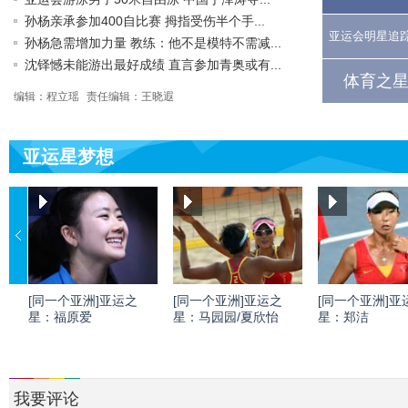
孙杨亲承参加400自比赛 拇指受伤半个手...
亚运会明星追
孙杨急需增加力量 教练：他不是模特不需减...
沈铎憾未能游出最好成绩 直言参加青奥或有...
体育之星
编辑：程立瑶
责任编辑：王晓遐
亚运星梦想
[同一个亚洲]亚运之
[同一个亚洲]亚运之
[同一个亚洲]亚
星：福原爱
星：马园园/夏欣怡
星：郑洁
我要评论