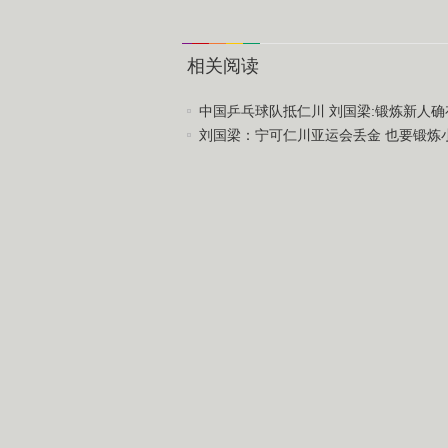
相关阅读
中国乒乓球队抵仁川 刘国梁:锻炼新人确存.
刘国梁：宁可仁川亚运会丢金 也要锻炼
专访国家乒乓球队总教练刘国梁:练兵比金牌
张继科亚运会目标曝光 刘国梁提醒别再无谓
马龙赢长台对攻怒吼 国梁王皓振东成最佳啦
编辑：程立瑶
责任编辑：王晓遐
亚运星梦想