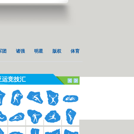
军团
诸强
明星
版权
体育
亚运竞技汇