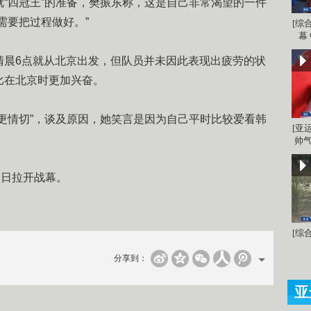
四冠王”的准备，樊振东称，这是自己非常渴望的一件
需要把过程做好。”
[综
幕
晨6点就从北京出发，但队员并未因此表现出疲劳的状
比在北京时更加兴奋。
情切”，谈及原因，她笑言是因为自己平时比较爱看韩
[亚
帅气
日拉开战幕。
[综
分享到：
亚