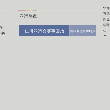
亚运
再见
亚运热点
四位
萩野
..
仁川亚运会赛事回放
仁川
回味亚运金牌时刻
小将
仁川
...
亚运
中国代表团奖牌录
亚运会明星追踪
...
亚运
...
亚运
体育之星&我在现场
亚运视界激情仁川
亚运
亚
更多