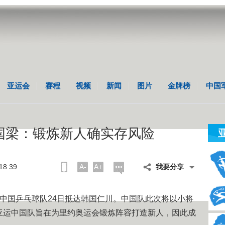
亚运会
赛程
视频
新闻
图片
金牌榜
中国
国梁：锻炼新人确实存风险
8:39
A-
A+
我要分享
)中国乒乓球队24日抵达韩国仁川。中国队此次将以小将
亚运中国队旨在为里约奥运会锻炼阵容打造新人，因此成