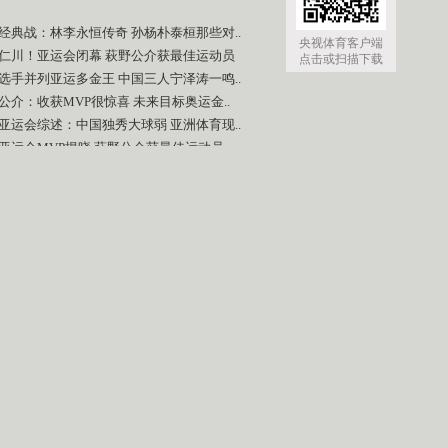
经典战：林李永恒传奇 孙杨朴泰桓那些对..
央视体育客户端
仁川！亚运会闭幕 萩野公介获最佳运动员
点击或扫描下载
选手并列亚运多金王 中国三人宁泽涛一鸣..
公介：收获MVP很惊喜 未来目标奥运金..
亚运会综述：中国独秀大球弱 亚洲体育现..
亚运会MVP揭晓 萩野公介获最佳运动员
软式网球女团决赛 韩国2-1胜日本摘金
空手道女子-50公斤级决赛 中华台北摘..
空手道+84公斤级决赛 科威特胜日本摘..
空手道男子-84公斤级 日本胜科威特摘..
运图片站