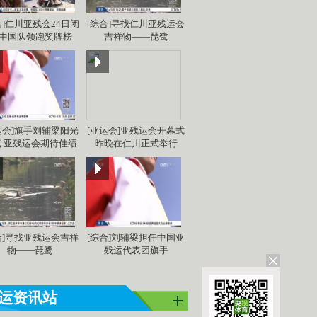
合]仁川亚残会24日闭
[综合]寻找仁川亚残运会
 中国队领跑奖牌榜
吉祥物——琵鹭
运会]旗手刘辅梁阳光
[亚运会]亚残运会开幕式
 亚残运会期待佳绩
昨晚在仁川正式举行
合]寻找亚残运会吉祥
[综合]刘辅梁担任中国亚
物——琵鹭
残运代表团旗手
运资讯站