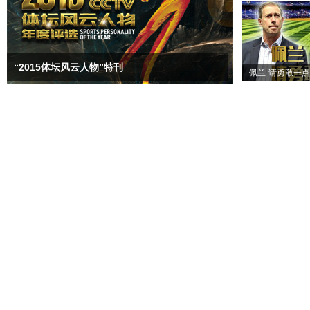
“2015体坛风云人物”特刊
佩兰-请勇敢一点