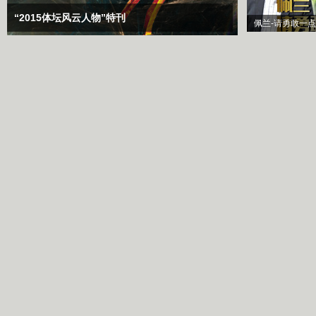
“2015体坛风云人物”特刊
佩兰-请勇敢一点