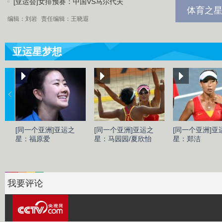
[亚运会]女排预赛：中国VS马尔代夫
体育之星
编辑：刘岩
责任编辑：王晓遐
亚运星梦想
[同一个亚洲]亚运之
[同一个亚洲]亚运之
[同一个亚洲]亚
星：福原爱
星：马园园/夏欣怡
星：郑洁
我要评论