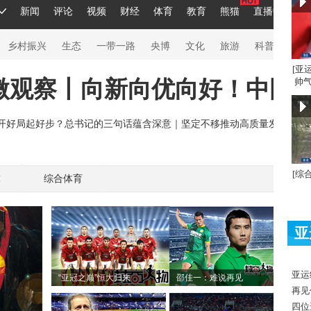
[亚
帅气
[综
球
综合体育
亚
亚运
“亚冠之巅”恒大归来
邵佳一：难说再见
再见
四位