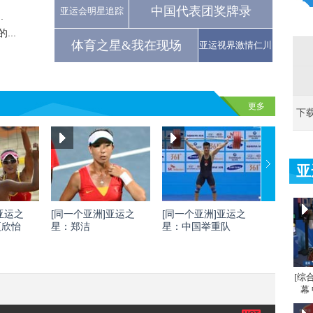
中国代表团奖牌录
亚运会明星追踪
.
..
体育之星&我在现场
亚运视界激情仁川
更多
下
亚
亚运之
[同一个亚洲]亚运之
[同一个亚洲]亚运之
[同一个
夏欣怡
星：郑洁
星：中国举重队
星：刘灏
[综
幕