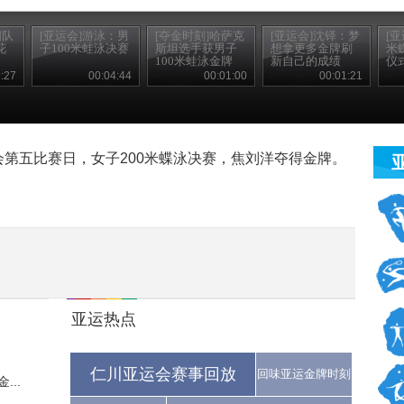
国队
[亚运会]游泳：男
[夺金时刻]哈萨克
[亚运会]沈铎：梦
[亚
花
子100米蛙泳决赛
斯坦选手获男子
想拿更多金牌刷
米
100米蛙泳金牌
新自己的成绩
仪
:27
00:04:44
00:01:00
00:01:21
运会第五比赛日，女子200米蝶泳决赛，焦刘洋夺得金牌。
亚运热点
仁川亚运会赛事回放
回味亚运金牌时刻
..