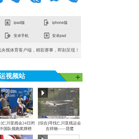
ipad版
iphone版
安卓手机
安卓pad
载央视体育客户端，精彩赛事，即刻呈现！
运视频站
亚洲]亚运之
[同一个亚洲]亚运之
[同一个亚洲]亚运之
[同
星：吴敏霞
星：李雪芮
星：
合]仁川亚残会24日闭
[综合]寻找仁川亚残运会
 中国队领跑奖牌榜
吉祥物——琵鹭