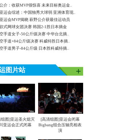
公介：收获MVP很惊喜 未来目标奥运金..
亚运会综述：中国独秀大球弱 亚洲体育现..
亚运会MVP揭晓 萩野公介获最佳运动员
软式网球女团决赛 韩国2-1胜日本摘金
空手道女子-50公斤级决赛 中华台北摘..
空手道+84公斤级决赛 科威特胜日本摘..
空手道男子-84公斤级 日本胜科威特摘..
运图片站
清组图]亚运圣火熄灭
[高清组图]亚运会闭幕
川亚运会正式闭幕
Bigbang组合压轴亮相表
演