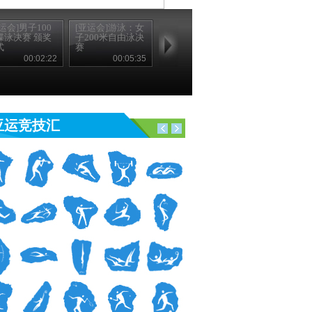
运会]男子100
[亚运会]游泳：女
蝶泳决赛 颁奖
子200米自由泳决
式
赛
00:02:22
00:05:35
亚运竞技汇