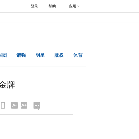
登录
帮助
应用
军团
诸强
明星
版权
体育
泳金牌
A-
A+