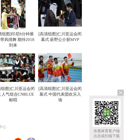
清组图]印尼8分钟展
[高清组图]仁川亚运会闭
带风情舞 期待2018
幕式 萩野公介获MVP
到来
清组图]仁川亚运会闭
[高清组图]仁川亚运会闭
 人气组合CNBLUE
幕式 中国代表团欢乐入
献唱
场
中心
央视体育客户端
点击或扫描下载