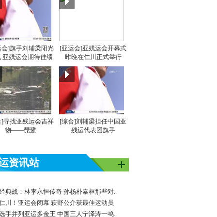
运会]旗手刘辅梁阳光
[亚运会]亚残运会开幕式
 亚残运会期待佳绩
昨晚在仁川正式举行
合]寻找亚残运会吉祥
[综合]刘辅梁担任中国亚
物——琵鹭
残运代表团旗手
运资讯站
经典战：林李永恒传奇 孙杨朴泰桓那些对..
仁川！亚运会闭幕 萩野公介获最佳运动员
选手并列亚运多金王 中国三人宁泽涛一鸣..