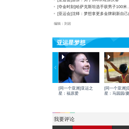
[夺金时刻]哈萨克斯坦选手获男子100米..
[亚运会]沈铎：梦想拿更多金牌刷新自己的.
编辑：刘岩
亚运星梦想
[同一个亚洲]亚运之
[同一个亚洲]
星：福原爱
星：马园园/
我要评论