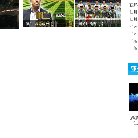
萩野
仁川
仁川
佩兰-请勇敢一点
国足世预赛之路
亚运
亚运
亚运
亚运
亚
[高
仁