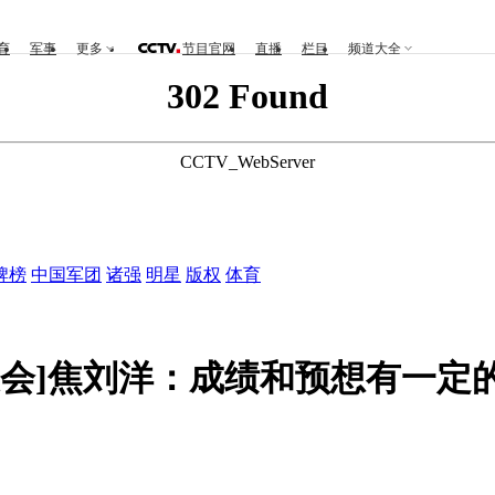
育
军事
更多
节目官网
直播
栏目
频道大全
302 Found
CCTV_WebServer
牌榜
中国军团
诸强
明星
版权
体育
运会]焦刘洋：成绩和预想有一定