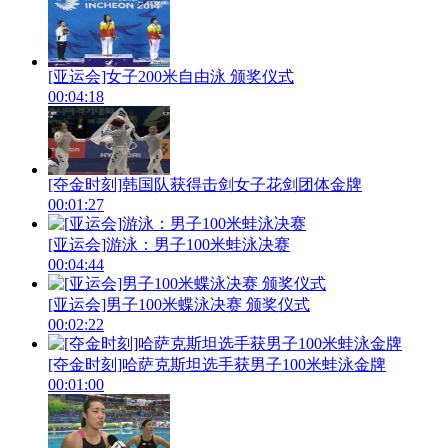
[亚运会]女子200米自由泳 颁奖仪式
00:04:18
[夺金时刻]韩国队获得击剑女子花剑团体金牌
00:01:27
[亚运会]游泳：男子100米蛙泳决赛
00:04:44
[亚运会]男子100米蝶泳决赛 颁奖仪式
00:02:22
[夺金时刻]哈萨克斯坦选手获男子100米蛙泳金牌
00:01:00