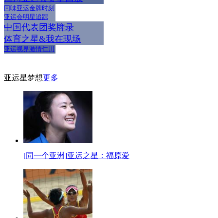
回味亚运金牌时刻
亚运会明星追踪
中国代表团奖牌录
体育之星&我在现场
亚运视界激情仁川
亚运星梦想
更多
[同一个亚洲]亚运之星：福原爱