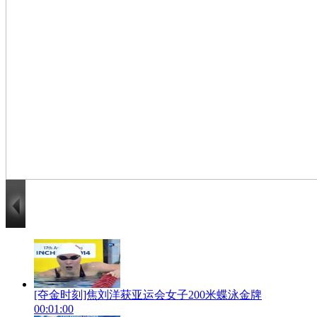
[夺金时刻]焦刘洋获亚运会女子200米蝶泳金牌
00:01:00