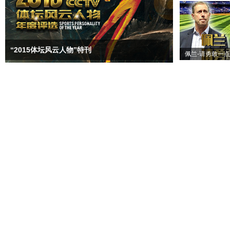
“2015体坛风云人物”特刊
佩兰-请勇敢一点