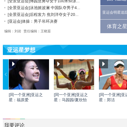
[全景亚运会]傅园慧勇夺女子100米仰泳...
[全景亚运会]泳池掀波澜 中国队夺男子4...
亚运会明星追
[全景亚运会]后程发力 焦刘洋夺女子20...
[亚运会]体操：男子吊环决赛
体育之星
编辑：刘岩
责任编辑：王晓遐
亚运星梦想
[同一个亚洲]亚运之
[同一个亚洲]亚运之
[同一个亚洲]亚
星：福原爱
星：马园园/夏欣怡
星：郑洁
我要评论