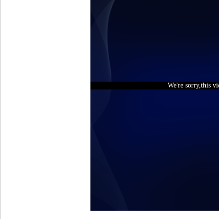
We're sorry,this v