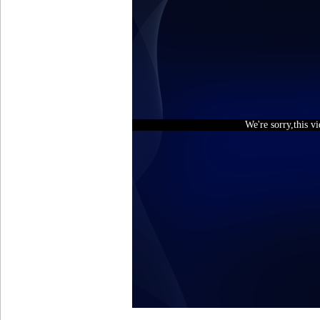
We're sorry,this v