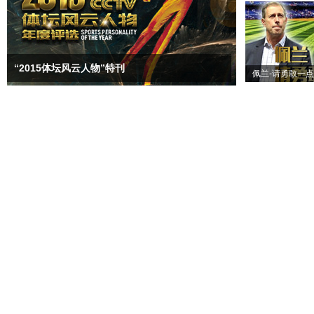
“2015体坛风云人物”特刊
佩兰-请勇敢一点