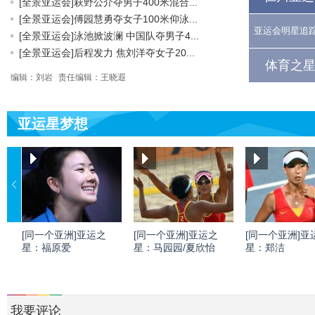
[全景亚运会]萩野公介夺男子400米混合...
[全景亚运会]傅园慧勇夺女子100米仰泳...
亚运会明星追
[全景亚运会]泳池掀波澜 中国队夺男子4...
[全景亚运会]后程发力 焦刘洋夺女子20...
体育之星
编辑：刘岩
责任编辑：王晓遐
亚运星梦想
[同一个亚洲]亚运之
[同一个亚洲]亚运之
[同一个亚洲]亚
星：福原爱
星：马园园/夏欣怡
星：郑洁
我要评论