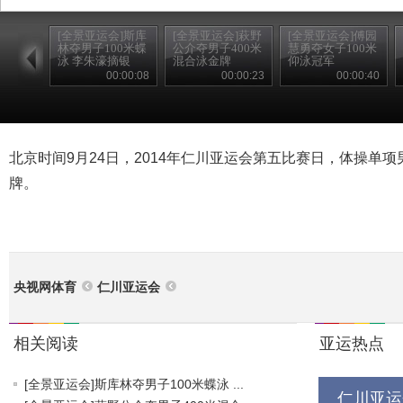
[全景亚运会]斯库
[全景亚运会]萩野
[全景亚运会]傅园
林夺男子100米蝶
公介夺男子400米
慧勇夺女子100米
泳 李朱濠摘银
混合泳金牌
仰泳冠军
00:00:08
00:00:23
00:00:40
北京时间9月24日，2014年仁川亚运会第五比赛日，体操单
牌。
央视网体育
仁川亚运会
相关阅读
亚运热点
[全景亚运会]斯库林夺男子100米蝶泳 ...
仁川亚运