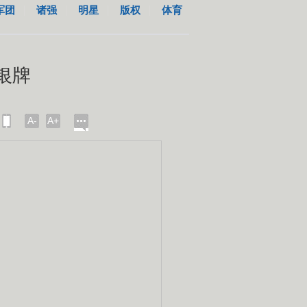
军团
诸强
明星
版权
体育
银牌
A-
A+