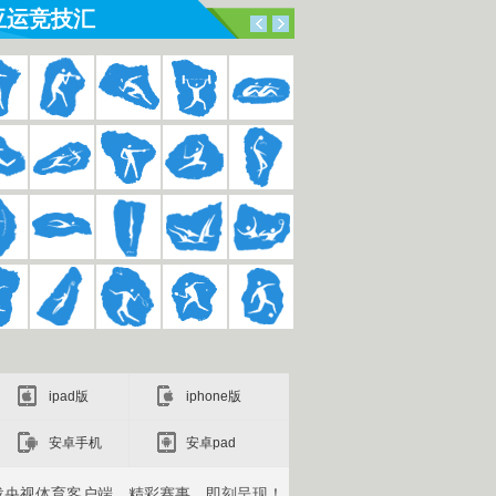
亚运竞技汇
ipad版
iphone版
安卓手机
安卓pad
载央视体育客户端，精彩赛事，即刻呈现！