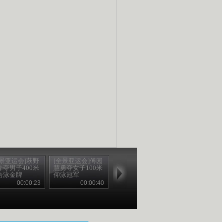
全景亚运会]萩野
[全景亚运会]傅园
介夺男子400米
慧勇夺女子100米
合泳金牌
仰泳冠军
00:00:23
00:00:40