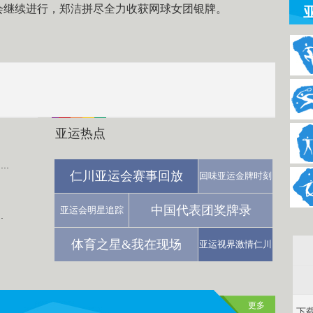
运会继续进行，郑洁拼尽全力收获网球女团银牌。
亚运热点
..
仁川亚运会赛事回放
回味亚运金牌时刻
.
中国代表团奖牌录
亚运会明星追踪
.
体育之星&我在现场
亚运视界激情仁川
更多
下