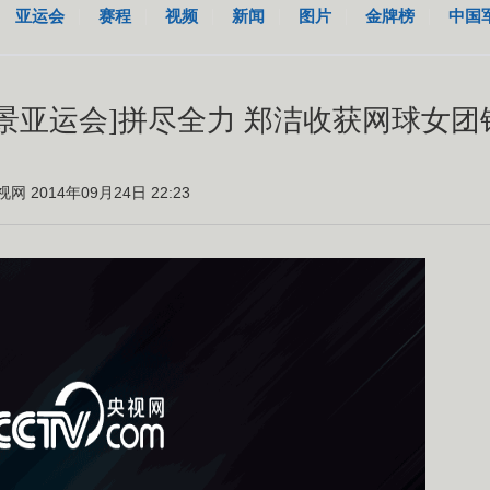
亚运会
赛程
视频
新闻
图片
金牌榜
中国
全景亚运会]拼尽全力 郑洁收获网球女团
视网 2014年09月24日 22:23