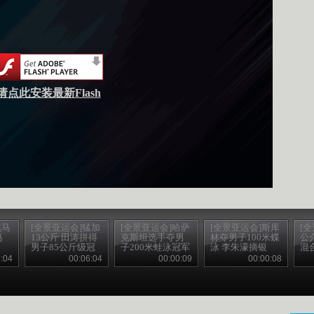
请点此安装最新Flash
跳马
[全景亚运会]猛加
[全景亚运会]哈萨
[全景亚运会]斯库
[
妈
13公斤 田涛拼得
克斯坦选手夺男
林夺男子100米蝶
公
男子85公斤级冠
子200米蛙泳冠军
泳 李朱濠摘银
混
军
:04
00:06:04
00:00:09
00:00:08