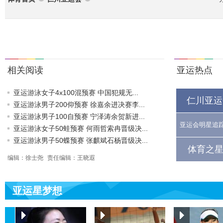
相关阅读
亚运热点
亚运游泳女子4x100混预赛 中国犯规无...
仁川亚运
亚运游泳男子200仰预赛 徐嘉余进决赛李...
亚运游泳男子100自预赛 宁泽涛余贺新进...
亚运会明星追
亚运游泳女子50蛙预赛 何雨哲索冉晋级决...
亚运游泳男子50蝶预赛 张麒斌石杨晋级决...
体育之星
编辑：徐士尧
责任编辑：王晓遐
亚运星梦想