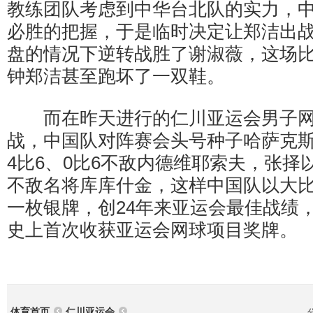
教练团队考虑到中华台北队的实力，
必胜的把握，于是临时决定让郑洁出
盘的情况下逆转战胜了谢淑薇，这场比
钟郑洁甚至跑坏了一双鞋。
而在昨天进行的仁川亚运会男子网
战，中国队对阵赛会头号种子哈萨克
4比6、0比6不敌内德维耶索夫，张择以
不敌名将库库什金，这样中国队以大比
一枚银牌，创24年来亚运会最佳战绩
史上首次收获亚运会网球项目奖牌。
体育首页
仁川亚运会