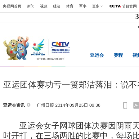
央视网首页
新闻
视频
经济
体育
军事
更多
节目官网
3
亚运会
赛程
视
亚运团体赛功亏一篑郑洁落泪：说不
广州日报 2014年09月25日 09:38
A-
亚运会资讯
亚运会女子网球团体决赛因阴雨天
时开打，在三场两胜的比赛中，每场