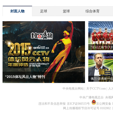
封面人物
足球
篮球
综合体育
“亚冠之巅”恒大
“2015体坛风云人物”特刊
佩兰-请勇敢一点
中央电视台网站
|
关于CCTV.com
|
人
中央广播电视总台 央视
违法和不良信息举报
京ICP证060535号
京公网安备 11
网上传播视听节目许可证号 0102002