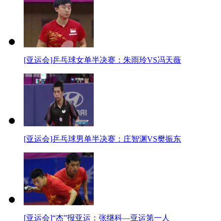
[亚运会]乒乓球女单半决赛：朱雨玲VS冯天薇
[亚运会]乒乓球男单半决赛：庄智渊VS樊振东
[亚运会]“杰”报亚运：张继科—亚运第一人