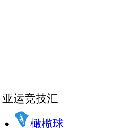
亚运竞技汇
橄榄球