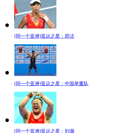
[同一个亚洲]亚运之星：郑洁
[同一个亚洲]亚运之星：中国举重队
[同一个亚洲]亚运之星：刘灏