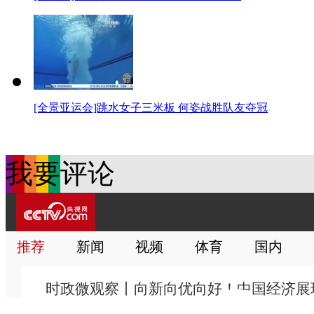
[全景亚运会]跳水女子三米板 何姿战胜队友夺冠
我要评论