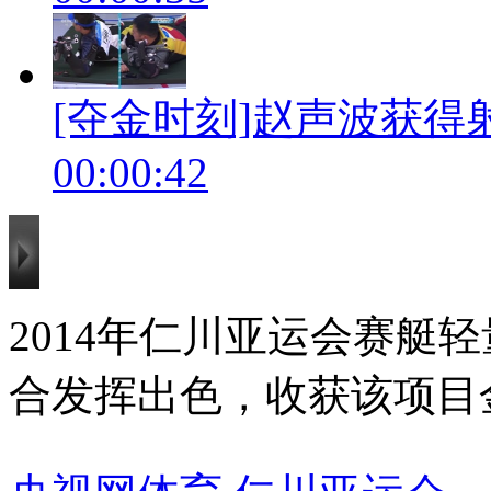
[夺金时刻]赵声波获得
00:00:42
2014年仁川亚运会赛艇
合发挥出色，收获该项目