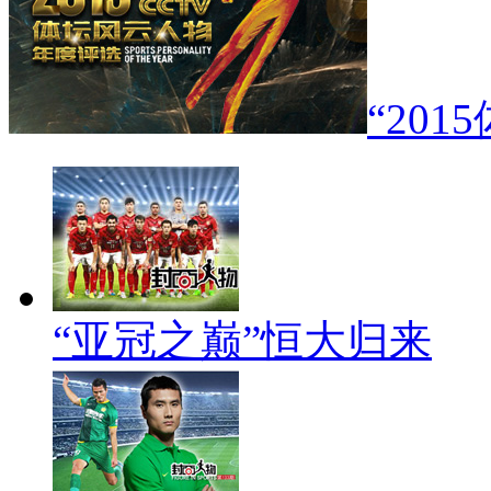
“20
“亚冠之巅”恒大归来