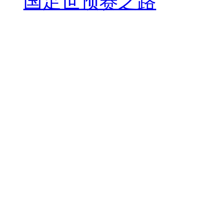
国足世预赛之路