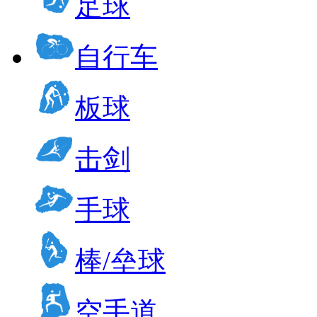
足球
自行车
板球
击剑
手球
棒/垒球
空手道