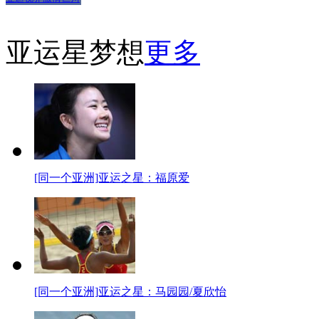
亚运星梦想
更多
[同一个亚洲]亚运之星：福原爱
[同一个亚洲]亚运之星：马园园/夏欣怡