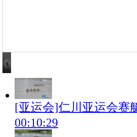
[亚运会]仁川亚运会
00:10:29