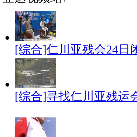
[综合]仁川亚残会24
[综合]寻找仁川亚残运