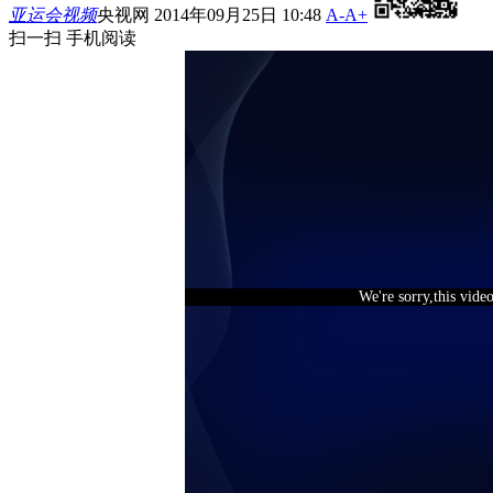
亚运会视频
央视网 2014年09月25日 10:48
A-
A+
扫一扫 手机阅读
We're sorry,this vide