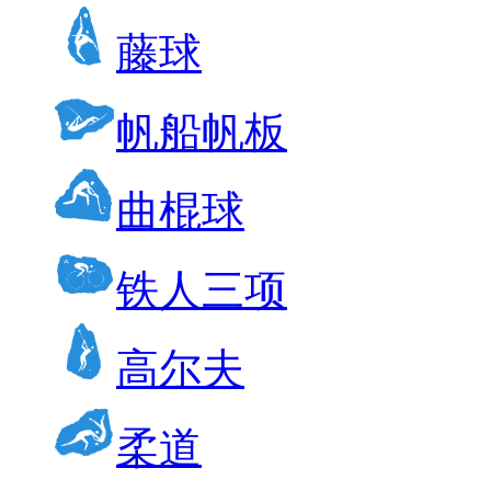
藤球
帆船帆板
曲棍球
铁人三项
高尔夫
柔道