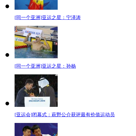
[同一个亚洲]亚运之星：宁泽涛
[同一个亚洲]亚运之星：孙杨
[亚运会]闭幕式：萩野公介获评最有价值运动员