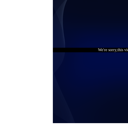
We're sorry,this v