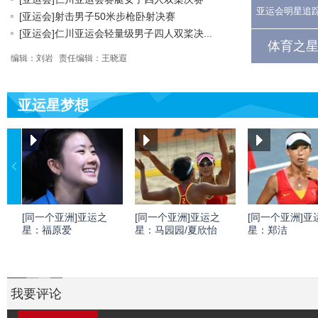
亚运会明星追
[亚运会]射击男子50米步枪卧射决赛
[亚运会]仁川亚运会轻量级男子四人双桨决...
体育之星
编辑：刘岩
责任编辑：王晓遐
亚运星梦想
[同一个亚洲]亚运之
[同一个亚洲]亚运之
[同一个亚洲]亚
星：福原爱
星：马园园/夏欣怡
星：郑洁
我要评论