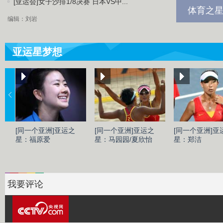
[亚运会]女子沙排1/8决赛 日本VS中...
体育之星
编辑：刘岩
亚运星梦想
[同一个亚洲]亚运之
[同一个亚洲]亚运之
[同一个亚洲]亚
星：福原爱
星：马园园/夏欣怡
星：郑洁
我要评论