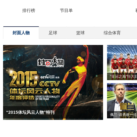
封面人物
足球
篮球
综合体育
“亚冠之巅”恒大
“2015体坛风云人物”特刊
佩兰-请勇敢一点