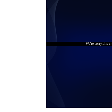
We're sorry,this v