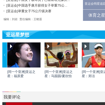
亚运会明星追
[亚运会]中国选手康月获得女子举重75公...
[亚运会]举重女子75公斤级决赛
体育之星
编辑：刘岩
责任编辑：王晓遐
亚运星梦想
[同一个亚洲]亚运之
[同一个亚洲]亚运之
[同一个亚洲]亚
星：福原爱
星：马园园/夏欣怡
星：郑洁
我要评论