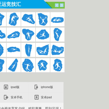
亚运竞技汇
ipad版
iphone版
安卓手机
安卓pad
载央视体育客户端，精彩赛事，即刻呈现！