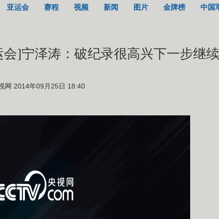
亚运会
赛程
视频
新闻
图片
金牌榜
中国
运会]宁泽涛：破纪录很高兴下一步继
视网 2014年09月25日 18:40