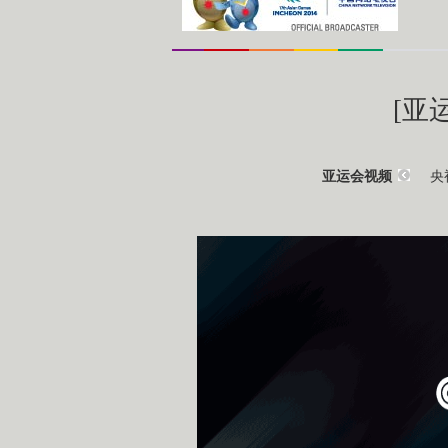
[亚
央
亚运会视频