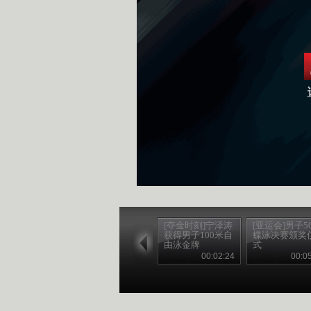
[夺金时刻]宁泽涛
[亚运会]男子5
获得男子100米自
蝶泳决赛颁奖
由泳金牌
式
00:02:24
00:0