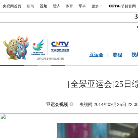
央视网首页
新闻
视频
经济
体育
军事
更多
节目官网
3
亚运会
赛程
视
[全景亚运会]25
央视网 2014年09月25日 22:0
亚运会视频