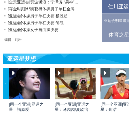
[全景亚运会]劈波斩浪：宁泽涛 “男神”...
仁川亚运
[夺金时刻]邹凯获得体操男子单杠金牌
[亚运会]体操男子单杠决赛 杨胜超
亚运会明星追
[亚运会]体操男子单杠决赛 邹凯
[亚运会]体操女子自由操决赛
体育之星
编辑：刘岩
亚运星梦想
[同一个亚洲]亚运之
[同一个亚洲]亚运之
[同一个亚洲]亚
星：福原爱
星：马园园/夏欣怡
星：郑洁