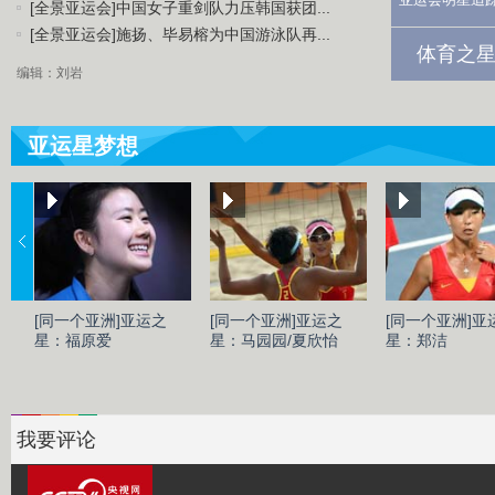
[全景亚运会]中国女子重剑队力压韩国获团...
[全景亚运会]施扬、毕易榕为中国游泳队再...
体育之星
编辑：刘岩
亚运星梦想
[同一个亚洲]亚运之
[同一个亚洲]亚运之
[同一个亚洲]亚
星：福原爱
星：马园园/夏欣怡
星：郑洁
我要评论