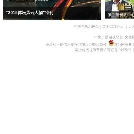
“2015体坛风云人物”特刊
佩兰-请勇敢一点
中央电视台网站
|
关于CCTV.com
|
人
中央广播电视总台 央视
违法和不良信息举报
京ICP证060535号
京公网安备 11
网上传播视听节目许可证号 0102002