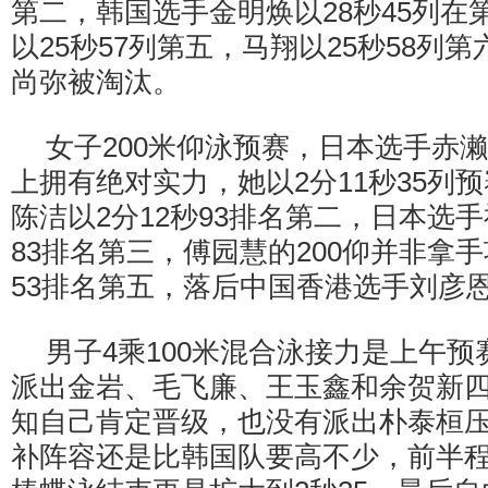
第二，韩国选手金明焕以28秒45列在
以25秒57列第五，马翔以25秒58列
尚弥被淘汰。
女子200米仰泳预赛，日本选手赤
上拥有绝对实力，她以2分11秒35列
陈洁以2分12秒93排名第二，日本选手
83排名第三，傅园慧的200仰并非拿手
53排名第五，落后中国香港选手刘彦
男子4乘100米混合泳接力是上午
派出金岩、毛飞廉、王玉鑫和余贺新
知自己肯定晋级，也没有派出朴泰桓
补阵容还是比韩国队要高不少，前半程