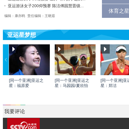
亚运游泳女子200仰预赛 陈洁傅园慧晋级...
体育之星
编辑：康亦鸥
责任编辑：王晓遐
亚运星梦想
[同一个亚洲]亚运之
[同一个亚洲]亚运之
[同一个亚洲]亚
星：福原爱
星：马园园/夏欣怡
星：郑洁
我要评论