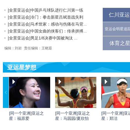
[全景亚运会]中国乒乓球队进行仁川第一练
仁川亚运
[全景亚运会]冷门：拳击新星吕斌首战失利
[全景亚运会]马术世家：感动与伤痛在马背...
亚运会明星追
[全景亚运会]中国女曲的侠客们：传承拼搏...
[全景亚运会]男足1/8决赛中国被淘汰 ...
体育之星
编辑：刘岩
责任编辑：王晓遐
亚运星梦想
[同一个亚洲]亚运之
[同一个亚洲]亚运之
[同一个亚洲]亚
星：福原爱
星：马园园/夏欣怡
星：郑洁