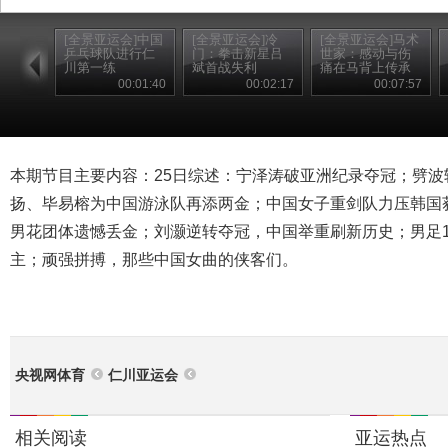
[全景亚运会]中国
[全景亚运会]冷
[全景亚运会]马术
乒乓球队进行仁
门：拳击新星吕
世家：感动与伤
川第一练
斌首战失利
痛在马背上传承
00:01:40
00:02:17
00:07:57
本期节目主要内容：25日综述：宁泽涛破亚洲纪录夺冠；劈波
扬、毕易榕为中国游泳队再添两金；中国女子重剑队力压韩国
男花团体遗憾丢金；刘灏逆转夺冠，中国举重刷新历史；男足1
主；顽强拼搏，那些中国女曲的侠客们。
央视网体育
仁川亚运会
相关阅读
亚运热点