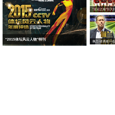
“亚冠之巅”恒大
“2015体坛风云人物”特刊
佩兰-请勇敢一点