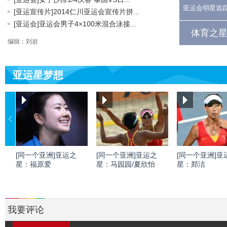
亚运会明星追
[亚运宣传片]2014仁川亚运会宣传片拼...
[亚运会]亚运会男子4×100米混合泳接...
体育之星
编辑：刘岩
亚运星梦想
[同一个亚洲]亚运之
[同一个亚洲]亚运之
[同一个亚洲]亚
星：福原爱
星：马园园/夏欣怡
星：郑洁
我要评论