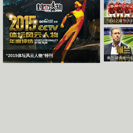
“亚冠之巅”恒大
“2015体坛风云人物”特刊
佩兰-请勇敢一点