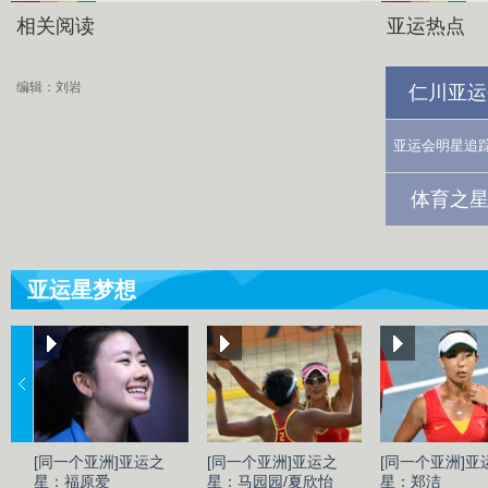
相关阅读
亚运热点
编辑：刘岩
仁川亚运
亚运会明星追
体育之星
亚运星梦想
[同一个亚洲]亚运之
[同一个亚洲]亚运之
[同一个亚洲]亚
星：福原爱
星：马园园/夏欣怡
星：郑洁