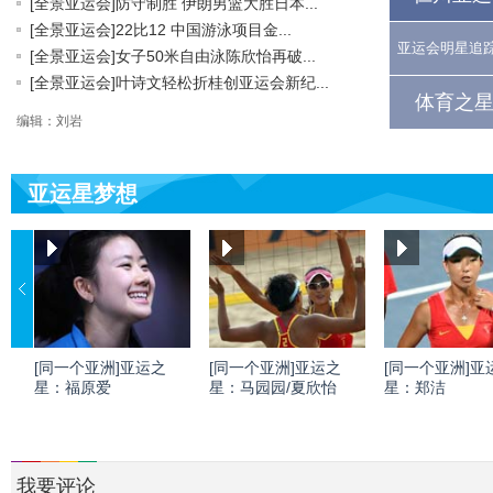
[全景亚运会]防守制胜 伊朗男篮大胜日本...
[全景亚运会]22比12 中国游泳项目金...
亚运会明星追
[全景亚运会]女子50米自由泳陈欣怡再破...
[全景亚运会]叶诗文轻松折桂创亚运会新纪...
体育之星
编辑：刘岩
亚运星梦想
[同一个亚洲]亚运之
[同一个亚洲]亚运之
[同一个亚洲]亚
星：福原爱
星：马园园/夏欣怡
星：郑洁
我要评论