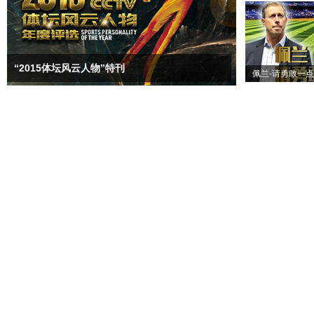
“2015体坛风云人物”特刊
佩兰-请勇敢一点