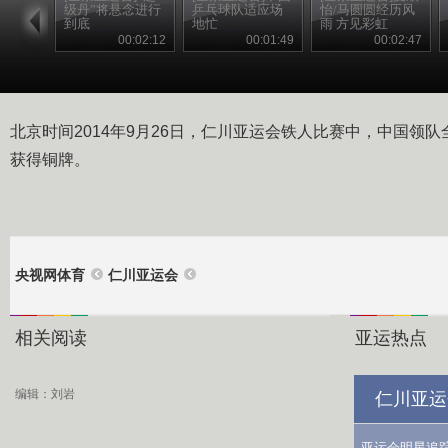
级丹”将悬念进行
乒乓球队适应场
怡/马圆圆经历风
到底
地忙
雨 方见彩虹
00:02:12
00:01:49
00:02:47
北京时间2014年9月26日，仁川亚运会铁人比赛中，中国领队
获得铜牌。
央视网体育
仁川亚运会
相关阅读
亚运热点
编辑：刘岩
仁川亚运
亚运会明星追