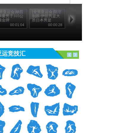
全景亚运会]杨哲
[全景亚运会]防守
举重男子105公
制胜 伊朗男篮大
级金牌
胜日本男篮
00:01:04
00:00:28
亚运竞技汇