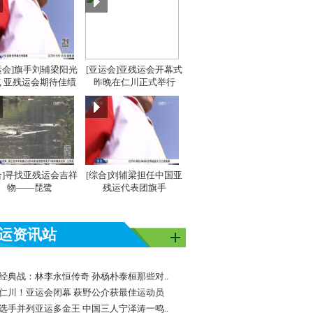
运会]旗手刘辅梁阳光
[亚运会]亚残运会开幕式
 亚残运会期待佳绩
昨晚在仁川正式举行
合]寻找亚残运会吉祥
[综合]刘辅梁担任中国亚
物——琵鹭
残运代表团旗手
运资讯站
经典战：林李永恒传奇 孙杨朴泰桓那些对..
仁川！亚运会闭幕 萩野公介获最佳运动员
选手并列亚运多金王 中国三人宁泽涛一鸣..