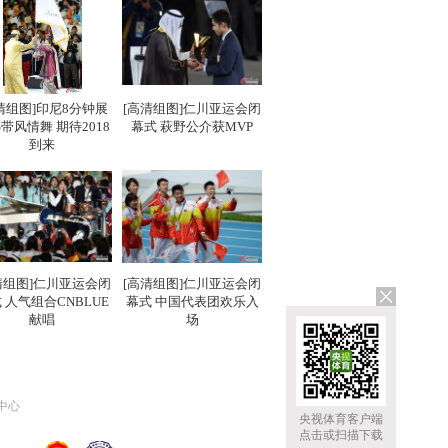
清组图]印尼8分钟展
[高清组图]仁川亚运会闭
带风情舞 期待2018
幕式 萩野公介获MVP
到来
清组图]仁川亚运会闭
[高清组图]仁川亚运会闭
 人气组合CNBLUE
幕式 中国代表团欢乐入
献唱
场
中心
央视体育客户端
点击或扫描下载