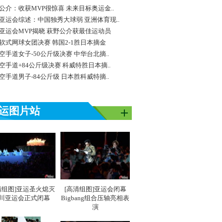
公介：收获MVP很惊喜 未来目标奥运金..
亚运会综述：中国独秀大球弱 亚洲体育现..
亚运会MVP揭晓 萩野公介获最佳运动员
软式网球女团决赛 韩国2-1胜日本摘金
空手道女子-50公斤级决赛 中华台北摘..
空手道+84公斤级决赛 科威特胜日本摘..
空手道男子-84公斤级 日本胜科威特摘..
运图片站
清组图]亚运圣火熄灭
[高清组图]亚运会闭幕
川亚运会正式闭幕
Bigbang组合压轴亮相表
演