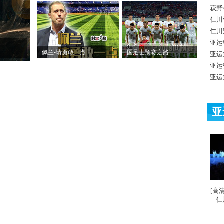
萩野
仁川
仁川
亚运
佩兰-请勇敢一点
国足世预赛之路
亚运
亚运
亚运
亚
[高
仁