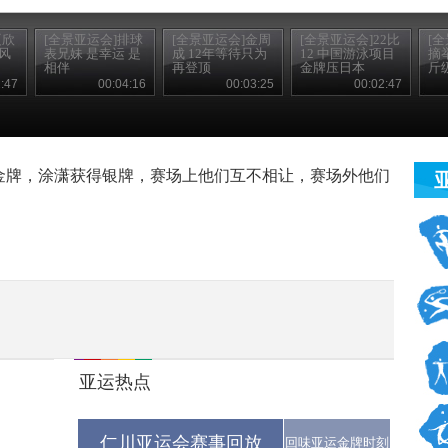
夏欣
[全景亚运会]排球
[全景亚运会]金周
[全景亚运会]22比
[
风
表兄妹 是幸运 是
成 12年等待只为
12 中国游泳项目
摘
相伴
再登顶
金牌压日本
斤
:47
00:04:16
00:03:25
00:02:47
金牌，涂潇获得银牌，赛场上他们互不相让，赛场外他们
亚运热点
仁川亚运会赛事回放
回味亚运金牌时刻