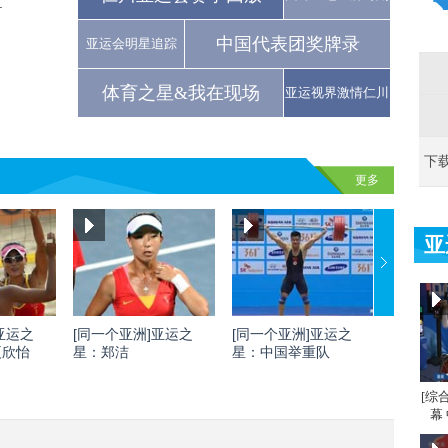
.
中国代表团奖牌录
亚运会明星追踪
.
体育之星&我在现场
亚运视界激情仁川
下
更多
亚
亚运之
[同一个亚洲]亚运之
[同一个亚洲]亚运之
[同一个
夏欣怡
星：郑洁
星：中国举重队
星：刘灏
[综
幕