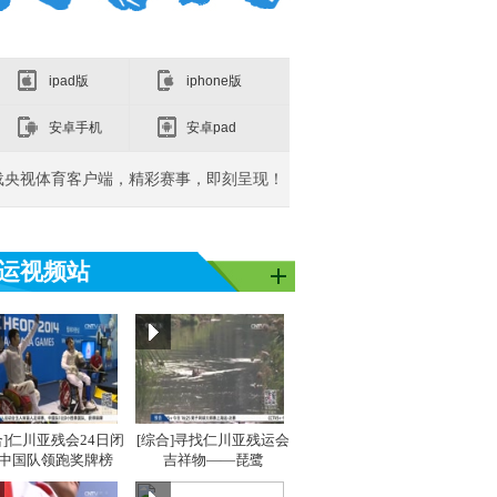
ipad版
iphone版
安卓手机
安卓pad
载央视体育客户端，精彩赛事，即刻呈现！
运视频站
亚洲]亚运之
[同一个亚洲]亚运之
[同一个亚洲]亚运之
[同
星：吴敏霞
星：李雪芮
星：
合]仁川亚残会24日闭
[综合]寻找仁川亚残运会
 中国队领跑奖牌榜
吉祥物——琵鹭