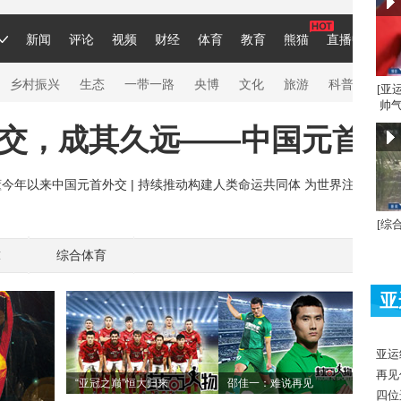
[亚
帅气
[综
球
综合体育
亚
亚运
再见
“亚冠之巅”恒大归来
邵佳一：难说再见
四位