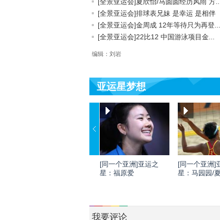
[全景亚运会]夏欣怡/马圆圆经历风雨 方..
[全景亚运会]排球表兄妹 是幸运 是相伴
[全景亚运会]金周成 12年等待只为再登..
[全景亚运会]22比12 中国游泳项目金...
编辑：刘岩
亚运星梦想
[同一个亚洲]亚运之
[同一个亚洲]
星：福原爱
星：马园园/
我要评论