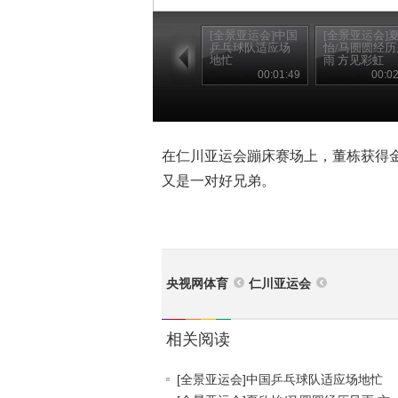
[全景亚运会]中国
[全景亚运会]
乒乓球队适应场
怡/马圆圆经历
地忙
雨 方见彩虹
00:01:49
00:02
在仁川亚运会蹦床赛场上，董栋获得
又是一对好兄弟。
央视网体育
仁川亚运会
相关阅读
[全景亚运会]中国乒乓球队适应场地忙