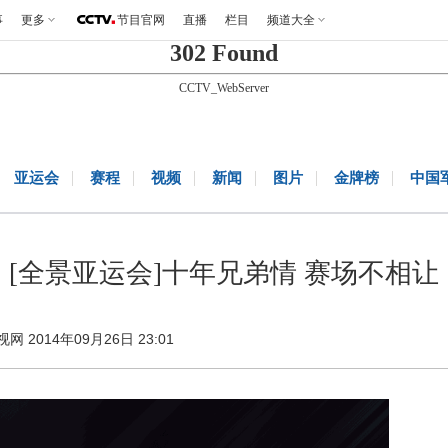
事
更多
节目官网
直播
栏目
频道大全
302 Found
CCTV_WebServer
亚运会
赛程
视频
新闻
图片
金牌榜
中国
[全景亚运会]十年兄弟情 赛场不相让
视网 2014年09月26日 23:01