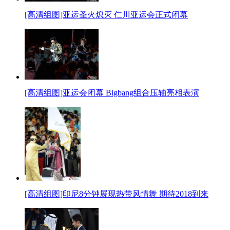
[高清组图]亚运圣火熄灭 仁川亚运会正式闭幕
[高清组图]亚运会闭幕 Bigbang组合压轴亮相表演
[高清组图]印尼8分钟展现热带风情舞 期待2018到来