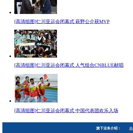
[高清组图]仁川亚运会闭幕式 萩野公介获MVP
[高清组图]仁川亚运会闭幕式 人气组合CNBLUE献唱
[高清组图]仁川亚运会闭幕式 中国代表团欢乐入场
旗下业务介绍：
央