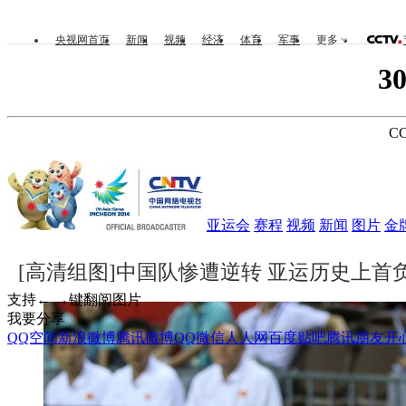
央视网首页
新闻
视频
经济
体育
军事
更多
3
CC
亚运会
赛程
视频
新闻
图片
金
[高清组图]中国队惨遭逆转 亚运历史上首
支持← →键翻阅图片
我要分享
QQ空间
新浪微博
腾讯微博
QQ
微信
人人网
百度贴吧
腾讯朋友
开