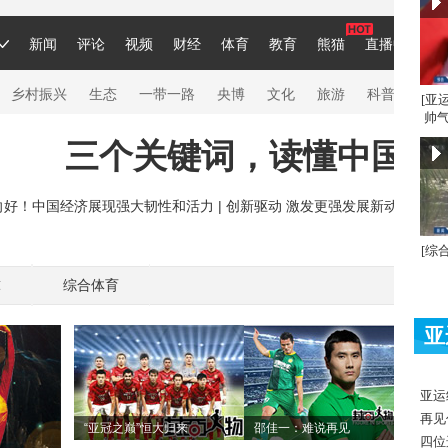
[亚
帅气
[综
球
综合体育
亚
亚运
再见
“亚冠之巅”恒大归来
邵佳一：难说再见
四位