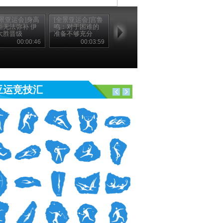
全景亚运会]身高
[全景亚运会]宫鲁
距无法弥补 伊
鸣：对于困难的
大胜晋级
准备不够充分
00:00:46
00:03:59
亚运竞技汇