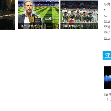
萩野
仁川
仁川
亚运
佩兰-请勇敢一点
国足世预赛之路
亚运
亚运
亚运
亚
[高
仁