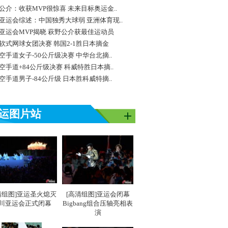
公介：收获MVP很惊喜 未来目标奥运金..
亚运会综述：中国独秀大球弱 亚洲体育现..
亚运会MVP揭晓 萩野公介获最佳运动员
软式网球女团决赛 韩国2-1胜日本摘金
空手道女子-50公斤级决赛 中华台北摘..
空手道+84公斤级决赛 科威特胜日本摘..
空手道男子-84公斤级 日本胜科威特摘..
运图片站
清组图]亚运圣火熄灭
[高清组图]亚运会闭幕
川亚运会正式闭幕
Bigbang组合压轴亮相表
演