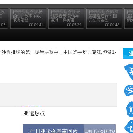
福原
[全景亚运会]孙杨
[全景亚运会]羽球
[全景亚运会]菲律
[
目
的仁川故事 有收
混双晋级 爱情与
宾遭遇逆转 韩国
差
获有遗憾
赢球一样美丽
男篮两连胜
朗
:05
00:09:41
00:05:29
00:00:48
子沙滩排球的第一场半决赛中，中国选手哈力克江/包健1-
亚运热点
仁川亚运会赛事回放
回味亚运金牌时刻