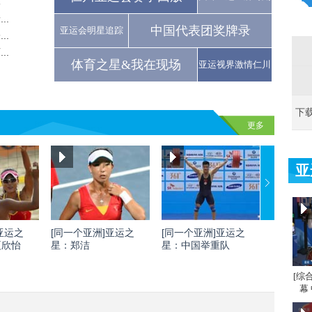
牌
..
中国代表团奖牌录
亚运会明星追踪
..
..
体育之星&我在现场
亚运视界激情仁川
下
更多
亚
亚运之
[同一个亚洲]亚运之
[同一个亚洲]亚运之
[同一个
夏欣怡
星：郑洁
星：中国举重队
星：刘灏
[综
幕