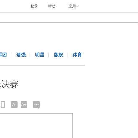
登录
帮助
应用
军团
诸强
明星
版权
体育
缘决赛
A-
A+