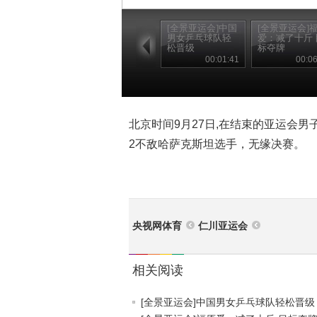
[全景亚运会]中国
[全景亚运会]
男女乒乓球队轻
爱：减了十斤 
松晋级
标夺牌
00:01:41
00:06
北京时间9月27日,在结束的亚运会男
2不敌哈萨克斯坦选手，无缘决赛。
央视网体育
仁川亚运会
相关阅读
[全景亚运会]中国男女乒乓球队轻松晋级