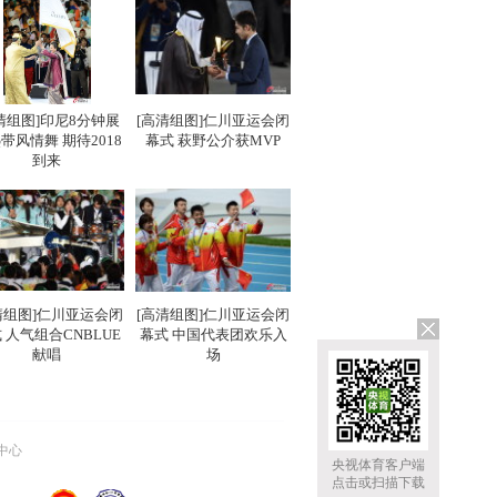
清组图]印尼8分钟展
[高清组图]仁川亚运会闭
带风情舞 期待2018
幕式 萩野公介获MVP
到来
清组图]仁川亚运会闭
[高清组图]仁川亚运会闭
 人气组合CNBLUE
幕式 中国代表团欢乐入
献唱
场
中心
央视体育客户端
点击或扫描下载