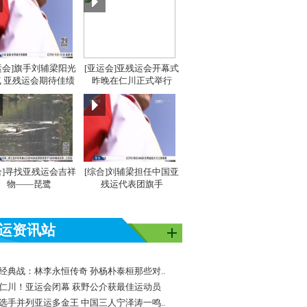
运会]旗手刘辅梁阳光
[亚运会]亚残运会开幕式
 亚残运会期待佳绩
昨晚在仁川正式举行
合]寻找亚残运会吉祥
[综合]刘辅梁担任中国亚
物——琵鹭
残运代表团旗手
运资讯站
经典战：林李永恒传奇 孙杨朴泰桓那些对..
仁川！亚运会闭幕 萩野公介获最佳运动员
选手并列亚运多金王 中国三人宁泽涛一鸣..