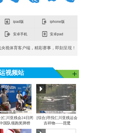
ipad版
iphone版
安卓手机
安卓pad
载央视体育客户端，精彩赛事，即刻呈现！
运视频站
亚洲]亚运之
[同一个亚洲]亚运之
[同一个亚洲]亚运之
[同
星：吴敏霞
星：李雪芮
星：
合]仁川亚残会24日闭
[综合]寻找仁川亚残运会
 中国队领跑奖牌榜
吉祥物——琵鹭