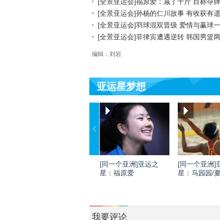
[全景亚运会]福原爱：减了十斤 目标夺
[全景亚运会]孙杨的仁川故事 有收获有遗.
[全景亚运会]羽球混双晋级 爱情与赢球一.
[全景亚运会]菲律宾遭遇逆转 韩国男篮两.
编辑：刘岩
亚运星梦想
[同一个亚洲]亚运之
[同一个亚洲]
星：福原爱
星：马园园/
我要评论