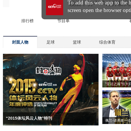
封面人物
足球
篮球
综合体育
“亚冠之巅”恒大
“2015体坛风云人物”特刊
佩兰-请勇敢一点