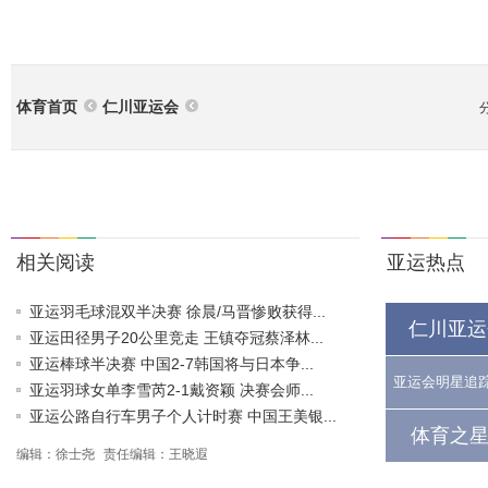
体育首页
仁川亚运会
相关阅读
亚运热点
亚运羽毛球混双半决赛 徐晨/马晋惨败获得...
仁川亚运
亚运田径男子20公里竞走 王镇夺冠蔡泽林...
亚运棒球半决赛 中国2-7韩国将与日本争...
亚运会明星追
亚运羽球女单李雪芮2-1戴资颖 决赛会师...
亚运公路自行车男子个人计时赛 中国王美银...
体育之星
编辑：徐士尧
责任编辑：王晓遐