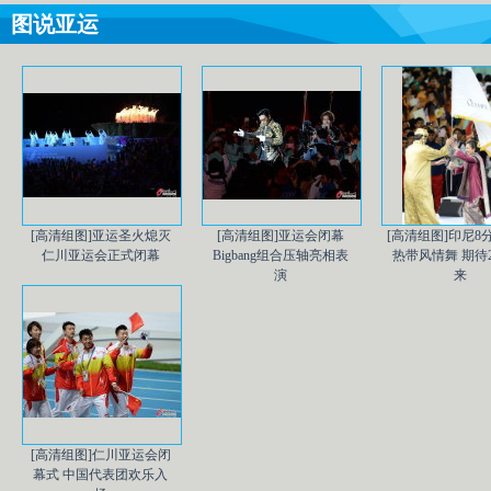
图说亚运
[高清组图]亚运圣火熄灭
[高清组图]亚运会闭幕
[高清组图]印尼8
仁川亚运会正式闭幕
Bigbang组合压轴亮相表
热带风情舞 期待2
演
来
[高清组图]仁川亚运会闭
幕式 中国代表团欢乐入