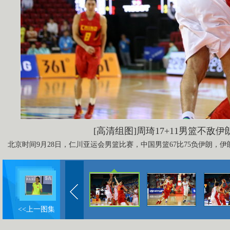
[高清组图]周琦17+11男篮不敌伊
北京时间9月28日，仁川亚运会男篮比赛，中国男篮67比75负伊朗，
<<上一图集