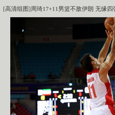
[高清组图]周琦17+11男篮不敌伊朗 无缘四