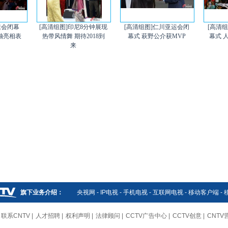
运会闭幕
[高清组图]印尼8分钟展现
[高清组图]仁川亚运会闭
[高清
压轴亮相表
热带风情舞 期待2018到
幕式 萩野公介获MVP
幕式 
来
旗下业务介绍：
央视网
-
IP电视
-
手机电视
-
互联网电视
-
移动客户端
-
联系CNTV
|
人才招聘
|
权利声明
|
法律顾问
|
CCTV广告中心
|
CCTV创意
|
CNTV