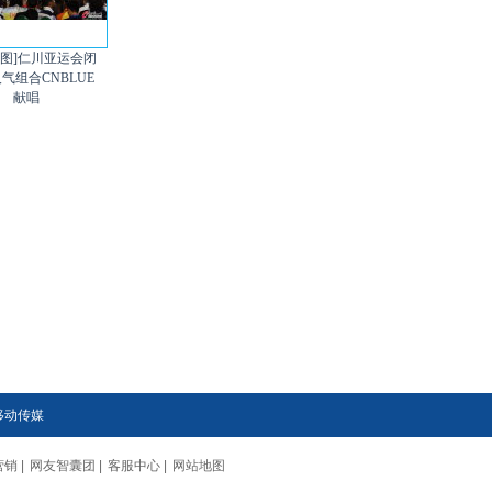
组图]仁川亚运会闭
人气组合CNBLUE
献唱
移动传媒
营销
|
网友智囊团
|
客服中心
|
网站地图