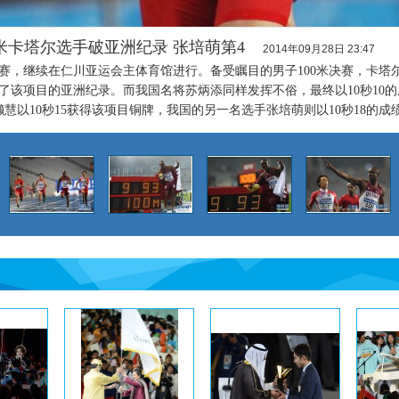
百米卡塔尔选手破亚洲纪录 张培萌第4
2014年09月28日 23:47
径比赛，继续在仁川亚运会主体育馆进行。备受瞩目的男子100米决赛，卡塔
造了该项目的亚洲纪录。而我国名将苏炳添同样发挥不俗，最终以10秒10
慧以10秒15获得该项目铜牌，我国的另一名选手张培萌则以10秒18的成