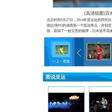
[高清组图]
北京时间9月27日，2014年亚运会的田
德以9秒93的成绩第一个抵达终点，并创
德，获得了一枚宝贵的银牌，日本选手高濑
<<上一图集
图说亚运