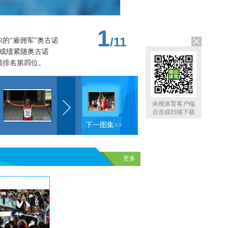
1
/
11
尔的“雇佣军”奥古诺
的成绩紧随奥古诺
绩排名第四位。
央视体育客户端
点击或扫描下载
下一图集>>
更多