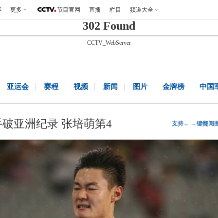
事
更多
节目官网
直播
栏目
频道大全
302 Found
CCTV_WebServer
亚运会
赛程
视频
新闻
图片
金牌榜
中国
手破亚洲纪录 张培萌第4
支持← →键翻阅