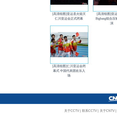
[高清组图]亚运圣火熄灭
[高清组图]亚
仁川亚运会正式闭幕
Bigbang组合
演
[高清组图]仁川亚运会闭
幕式 中国代表团欢乐入
场
关于CCTV
|
联系CCTV
|
关于CNTV
|