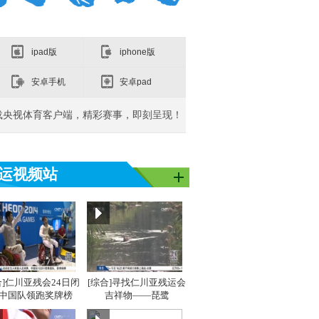
ipad版
iphone版
安卓手机
安卓pad
载央视体育客户端，精彩赛事，即刻呈现！
运视频站
亚洲]亚运之
[同一个亚洲]亚运之
[同一个亚洲]亚运之
[同
星：吴敏霞
星：李雪芮
星：
合]仁川亚残会24日闭
[综合]寻找仁川亚残运会
 中国队领跑奖牌榜
吉祥物——琵鹭