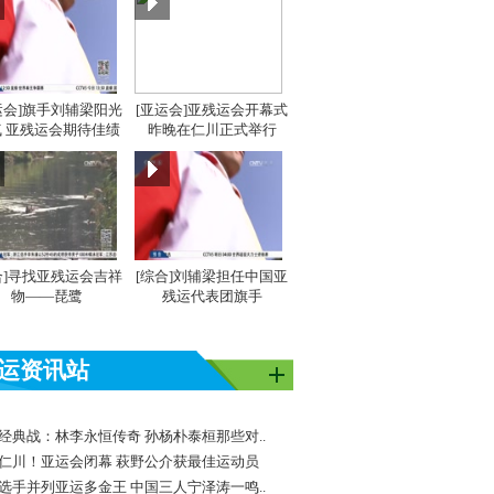
运会]旗手刘辅梁阳光
[亚运会]亚残运会开幕式
 亚残运会期待佳绩
昨晚在仁川正式举行
合]寻找亚残运会吉祥
[综合]刘辅梁担任中国亚
物——琵鹭
残运代表团旗手
运资讯站
经典战：林李永恒传奇 孙杨朴泰桓那些对..
仁川！亚运会闭幕 萩野公介获最佳运动员
选手并列亚运多金王 中国三人宁泽涛一鸣..