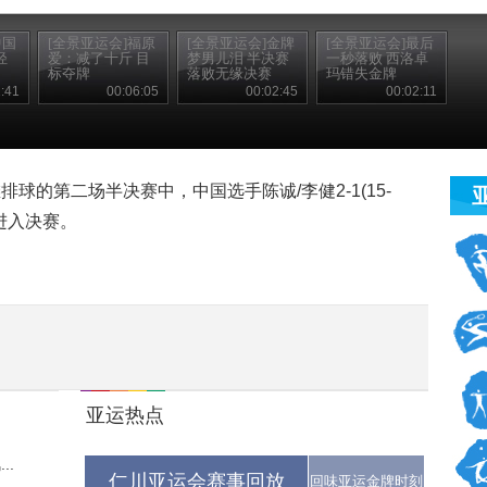
中国
[全景亚运会]福原
[全景亚运会]金牌
[全景亚运会]最后
轻
爱：减了十斤 目
梦男儿泪 半决赛
一秒落败 西洛卓
标夺牌
落败无缘决赛
玛错失金牌
:41
00:06:05
00:02:45
00:02:11
球的第二场半决赛中，中国选手陈诚/李健2-1(15-
合，进入决赛。
亚运热点
..
仁川亚运会赛事回放
回味亚运金牌时刻