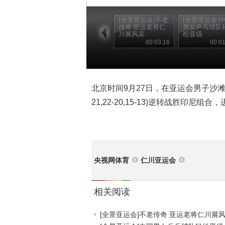
[全景亚运会]不老
[全景亚运会]
传奇 亚运老将仁
男女乒乓球队
川展风采
松晋级
00:03:16
00:01
北京时间9月27日，在亚运会男子沙滩排
21,22-20,15-13)逆转战胜印尼组
央视网体育
仁川亚运会
相关阅读
[全景亚运会]不老传奇 亚运老将仁川展风.