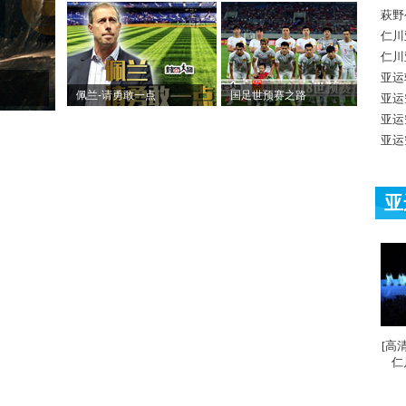
萩野
仁川
仁川
亚运
佩兰-请勇敢一点
国足世预赛之路
亚运
亚运
亚运
亚
[高
仁