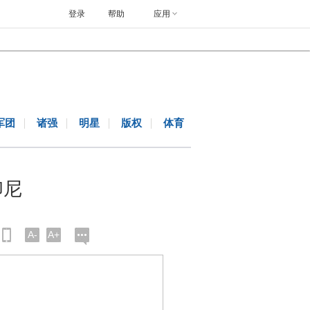
登录
帮助
应用
军团
诸强
明星
版权
体育
印尼
A-
A+