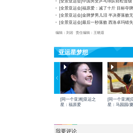
[全景亚运会]中国男女乒乓球队轻松晋级
[全景亚运会]福原爱：减了十斤 目标夺
[全景亚运会]金牌梦男儿泪 半决赛落败无.
[全景亚运会]最后一秒落败 西洛卓玛错失.
编辑：刘岩
责任编辑：王晓遐
亚运星梦想
[同一个亚洲]亚运之
[同一个亚洲]
星：福原爱
星：马园园/
我要评论