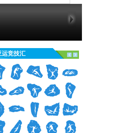
亚运竞技汇