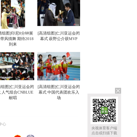
清组图]印尼8分钟展
[高清组图]仁川亚运会闭
带风情舞 期待2018
幕式 萩野公介获MVP
到来
清组图]仁川亚运会闭
[高清组图]仁川亚运会闭
 人气组合CNBLUE
幕式 中国代表团欢乐入
献唱
场
中心
央视体育客户端
点击或扫描下载