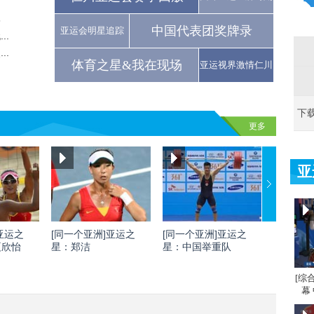
牌
中国代表团奖牌录
亚运会明星追踪
..
..
体育之星&我在现场
亚运视界激情仁川
下
更多
亚
亚运之
[同一个亚洲]亚运之
[同一个亚洲]亚运之
[同一个
夏欣怡
星：郑洁
星：中国举重队
星：刘灏
[综
幕