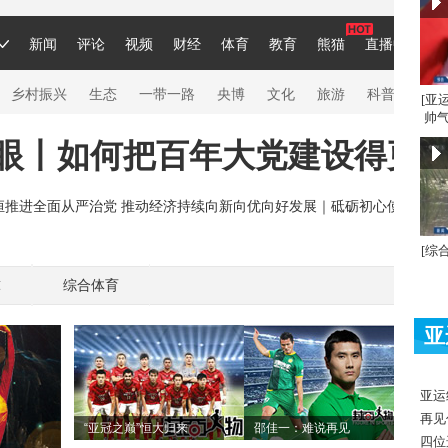
[亚
帅气
[综
球
综合体育
亚
亚运
再见
“亚冠之巅”恒大归来
邵佳一：难说再见
四位