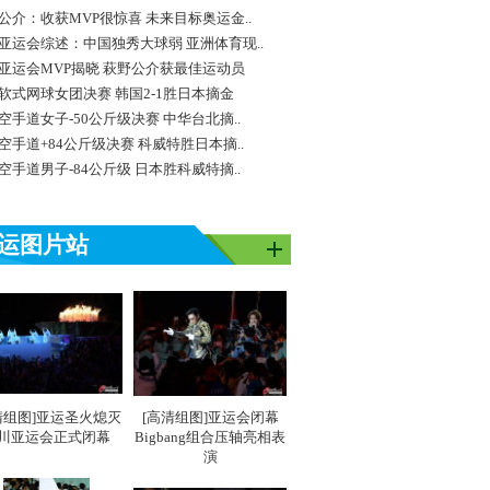
公介：收获MVP很惊喜 未来目标奥运金..
亚运会综述：中国独秀大球弱 亚洲体育现..
亚运会MVP揭晓 萩野公介获最佳运动员
软式网球女团决赛 韩国2-1胜日本摘金
空手道女子-50公斤级决赛 中华台北摘..
空手道+84公斤级决赛 科威特胜日本摘..
空手道男子-84公斤级 日本胜科威特摘..
运图片站
清组图]亚运圣火熄灭
[高清组图]亚运会闭幕
川亚运会正式闭幕
Bigbang组合压轴亮相表
演