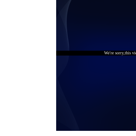
We're sorry,this v