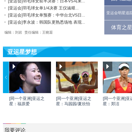
[亚运会]羽毛球女双半决赛：日本VS马来...
[亚运会]羽毛球女单1/4决赛 王仪涵艰...
亚运会明星追
[亚运会]羽毛球女单预赛：中华台北VS日...
[亚运会]李永波：韩国队更熟悉场地 表现...
体育之星
编辑：刘岩
责任编辑：王晓遐
亚运星梦想
[同一个亚洲]亚运之
[同一个亚洲]亚运之
[同一个亚洲]亚
星：福原爱
星：马园园/夏欣怡
星：郑洁
我要评论