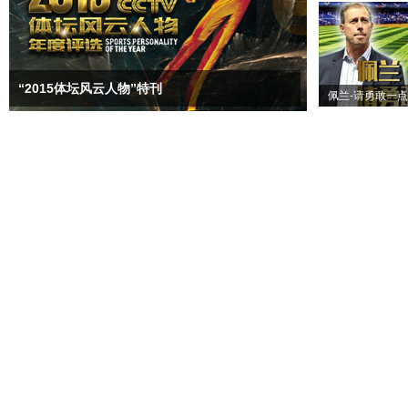
“2015体坛风云人物”特刊
佩兰-请勇敢一点