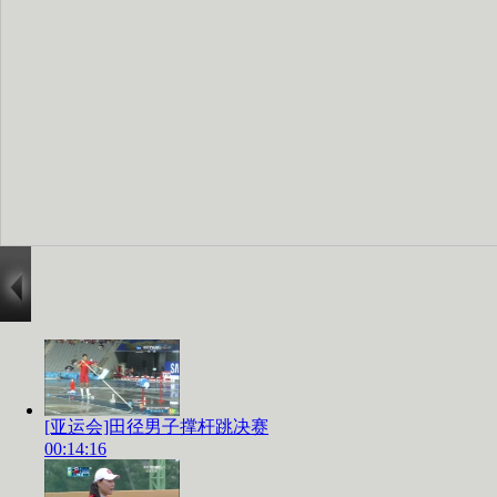
[亚运会]田径男子撑杆跳决赛
00:14:16