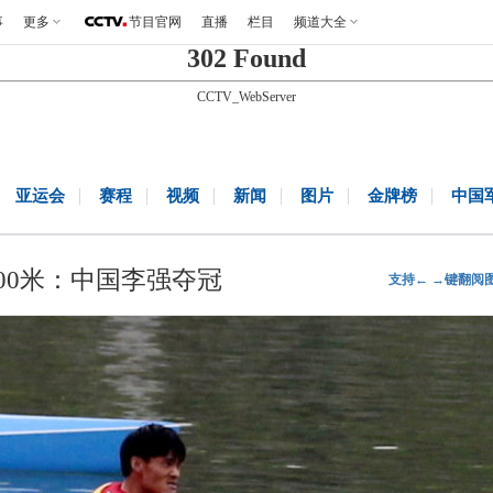
事
更多
节目官网
直播
栏目
频道大全
302 Found
CCTV_WebServer
亚运会
赛程
视频
新闻
图片
金牌榜
中国
00米：中国李强夺冠
支持← →键翻阅