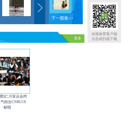
下一图集>>
央视体育客户端
更多
点击或扫描下载
组图]仁川亚运会闭
人气组合CNBLUE
献唱