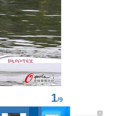
1
/
9