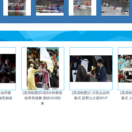
运会闭幕
[高清组图]印尼8分钟展现
[高清组图]仁川亚运会闭
[高清
压轴亮相表
热带风情舞 期待2018到
幕式 萩野公介获MVP
幕式 
来