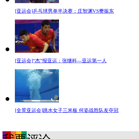
[亚运会]乒乓球男单半决赛：庄智渊VS樊振东
[亚运会]“杰”报亚运：张继科—亚运第一人
[全景亚运会]跳水女子三米板 何姿战胜队友夺冠