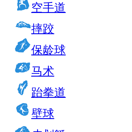
空手道
摔跤
保龄球
马术
跆拳道
壁球