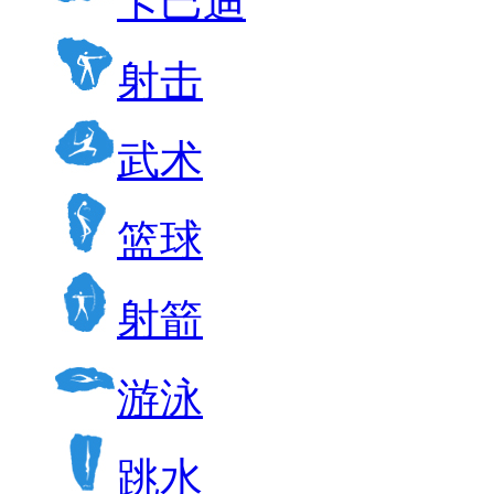
卡巴迪
射击
武术
篮球
射箭
游泳
跳水