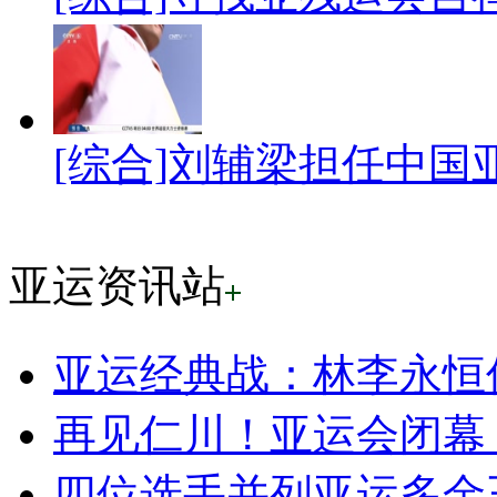
[综合]刘辅梁担任中国
亚运资讯站
亚运经典战：林李永恒传
再见仁川！亚运会闭幕
四位选手并列亚运多金王