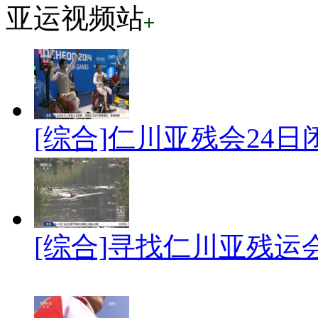
亚运视频站
[综合]仁川亚残会24
[综合]寻找仁川亚残运