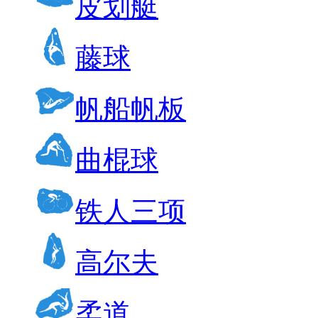
皮划艇
藤球
帆船帆板
曲棍球
铁人三项
高尔夫
柔道