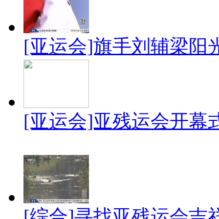
[亚运会]旗手刘辅梁阳
[亚运会]亚残运会开
[综合]寻找亚残运会吉