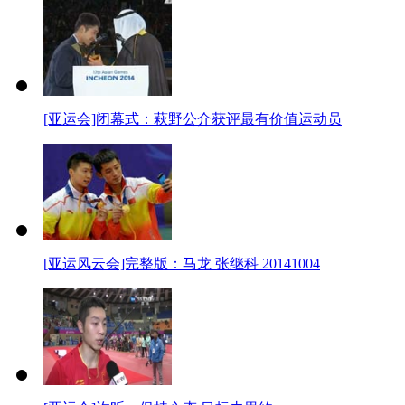
[亚运会]闭幕式：萩野公介获评最有价值运动员
[亚运风云会]完整版：马龙 张继科 20141004