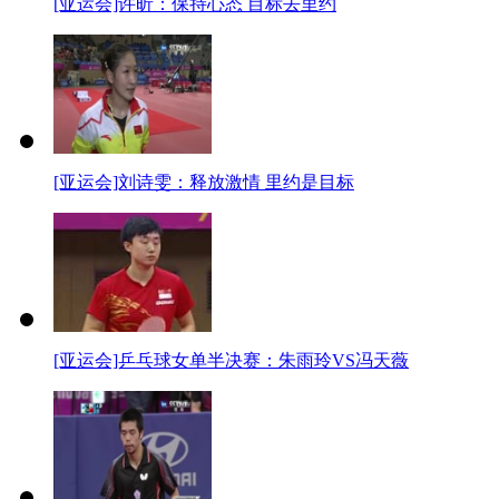
[亚运会]许昕：保持心态 目标去里约
[亚运会]刘诗雯：释放激情 里约是目标
[亚运会]乒乓球女单半决赛：朱雨玲VS冯天薇