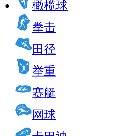
橄榄球
拳击
田径
举重
赛艇
网球