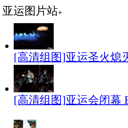
亚运图片站
[高清组图]亚运圣火熄
[高清组图]亚运会闭幕 