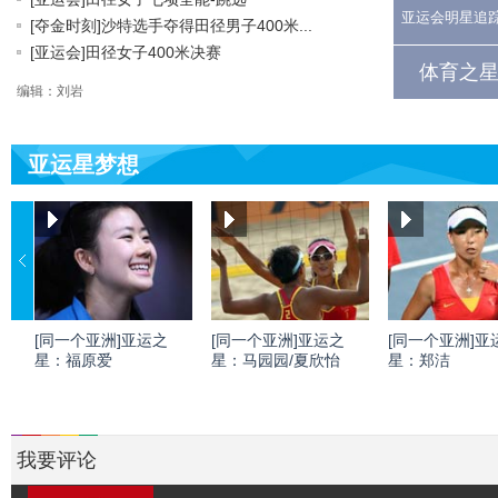
亚运会明星追
[夺金时刻]沙特选手夺得田径男子400米...
[亚运会]田径女子400米决赛
体育之星
编辑：刘岩
亚运星梦想
[同一个亚洲]亚运之
[同一个亚洲]亚运之
[同一个亚洲]亚
星：福原爱
星：马园园/夏欣怡
星：郑洁
我要评论