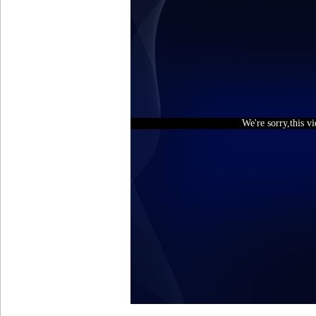
We're sorry,this v