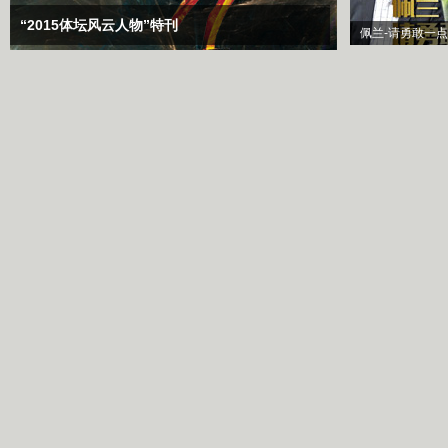
“2015体坛风云人物”特刊
佩兰-请勇敢一点