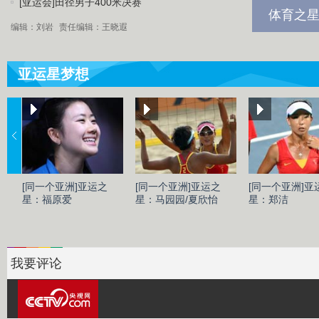
[亚运会]田径男子400米决赛
体育之星
编辑：刘岩
责任编辑：王晓遐
亚运星梦想
[同一个亚洲]亚运之
[同一个亚洲]亚运之
[同一个亚洲]亚
星：福原爱
星：马园园/夏欣怡
星：郑洁
我要评论