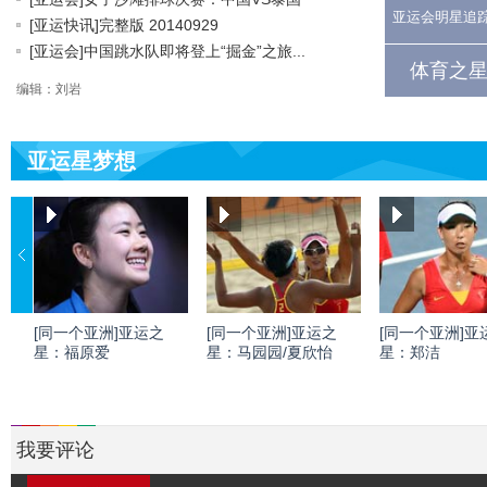
亚运会明星追
[亚运快讯]完整版 20140929
[亚运会]中国跳水队即将登上“掘金”之旅...
体育之星
编辑：刘岩
亚运星梦想
[同一个亚洲]亚运之
[同一个亚洲]亚运之
[同一个亚洲]亚
星：福原爱
星：马园园/夏欣怡
星：郑洁
我要评论