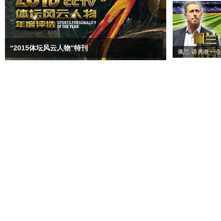
“2015体坛风云人物”特刊
佩兰-请勇敢一点