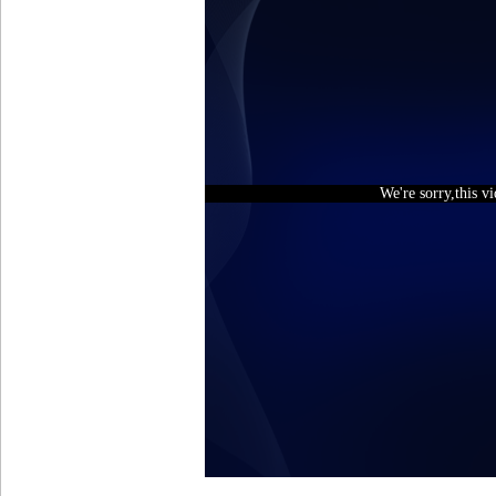
We're sorry,this v