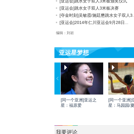
[亚运会]跳水女子双人3米板颁奖仪式
[亚运会]跳水女子双人3米板决赛
[夺金时刻]吴敏霞/施廷懋跳水女子双人3..
[亚运会]2014年仁川亚运会9月28日...
编辑：刘岩
亚运星梦想
[同一个亚洲]亚运之
[同一个亚洲]
星：福原爱
星：马园园/
我要评论