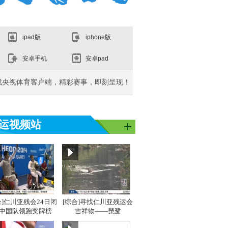
ipad版
iphone版
安卓手机
安卓pad
载央视体育客户端，精彩赛事，即刻呈现！
运视频站
亚洲]亚运之
[同一个亚洲]亚运之
[同一个亚洲]亚运之
[同
星：吴敏霞
星：李雪芮
星：
合]仁川亚残会24日闭
[综合]寻找仁川亚残运会
 中国队领跑奖牌榜
吉祥物——琵鹭