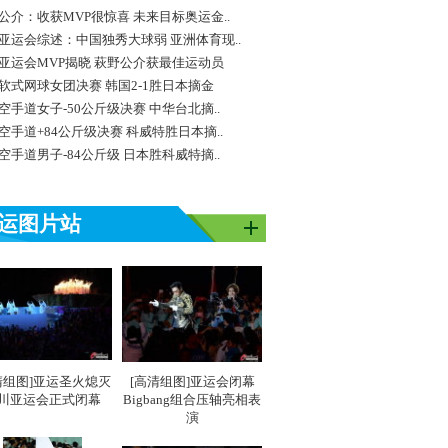
公介：收获MVP很惊喜 未来目标奥运金..
亚运会综述：中国独秀大球弱 亚洲体育现..
亚运会MVP揭晓 萩野公介获最佳运动员
软式网球女团决赛 韩国2-1胜日本摘金
空手道女子-50公斤级决赛 中华台北摘..
空手道+84公斤级决赛 科威特胜日本摘..
空手道男子-84公斤级 日本胜科威特摘..
运图片站
清组图]亚运圣火熄灭
[高清组图]亚运会闭幕
川亚运会正式闭幕
Bigbang组合压轴亮相表
演