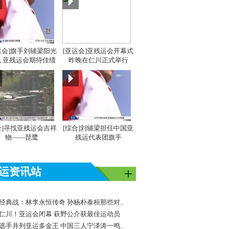
运会]旗手刘辅梁阳光
[亚运会]亚残运会开幕式
 亚残运会期待佳绩
昨晚在仁川正式举行
合]寻找亚残运会吉祥
[综合]刘辅梁担任中国亚
物——琵鹭
残运代表团旗手
运资讯站
经典战：林李永恒传奇 孙杨朴泰桓那些对..
仁川！亚运会闭幕 萩野公介获最佳运动员
选手并列亚运多金王 中国三人宁泽涛一鸣..