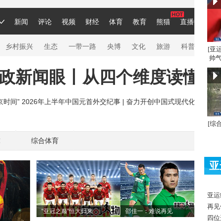
[亚
帅气
[综
球
综合体育
亚
亚运
再见
“亚冠之巅”恒大归来
邵佳一：难说再见
四位