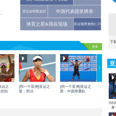
中国代表团奖牌录
亚运会明星追踪
.
体育之星&我在现场
亚运视界激情仁川
下
更多
亚
亚运之
[同一个亚洲]亚运之
[同一个亚洲]亚运之
[同一个
夏欣怡
星：郑洁
星：中国举重队
星：刘灏
[综
幕