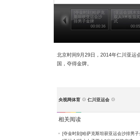
[夺金时刻]哈萨克
[亚运会]跳水
斯坦获亚运会沙
双人3米板颁
排男子金牌
式
00:00:36
00:05
北京时间9月29日，2014年仁川亚
国，夺得金牌。
央视网体育
仁川亚运会
相关阅读
[夺金时刻]哈萨克斯坦获亚运会沙排男子金.