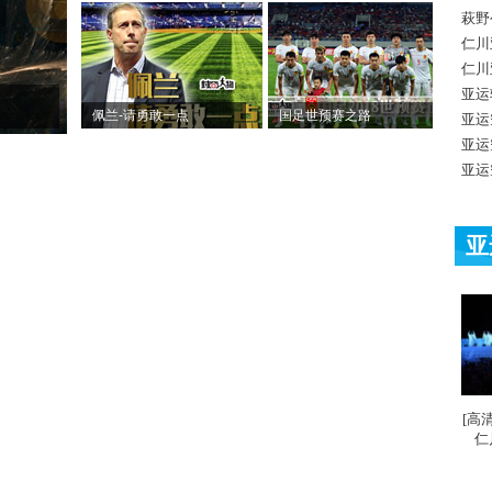
萩野
仁川
仁川
亚运
佩兰-请勇敢一点
国足世预赛之路
亚运
亚运
亚运
亚
[高
仁