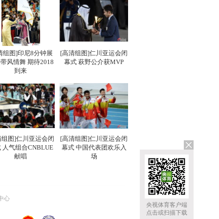
清组图]印尼8分钟展
[高清组图]仁川亚运会闭
带风情舞 期待2018
幕式 萩野公介获MVP
到来
清组图]仁川亚运会闭
[高清组图]仁川亚运会闭
 人气组合CNBLUE
幕式 中国代表团欢乐入
献唱
场
中心
央视体育客户端
点击或扫描下载