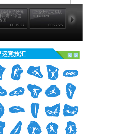
亚运会]女子沙滩
[亚运快讯]完整版
球决赛：中国
20140929
S泰国
00:19:27
00:27:26
亚运竞技汇