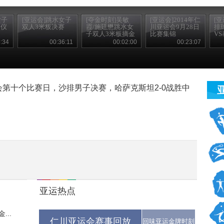
女子
[亚运会]跳水女子
[夺金时刻]吴敏
[亚运会]2014年仁
[
奖仪
双人3米板决赛
霞/施廷懋跳水女
川亚运会9月28日
排
子双人3米板摘金
比赛集锦
V
:34
00:36:11
00:02:00
00:23:07
运会第十个比赛日，沙排男子决赛，哈萨克斯坦2-0战胜中
亚运热点
..
仁川亚运会赛事回放
回味亚运金牌时刻