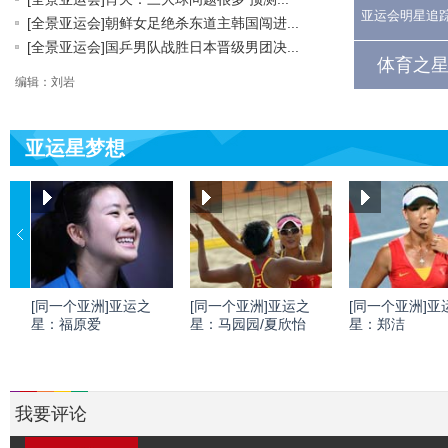
亚运会明星追
[全景亚运会]朝鲜女足绝杀东道主韩国闯进...
[全景亚运会]国乒男队战胜日本晋级男团决...
体育之星
编辑：刘岩
亚运星梦想
[同一个亚洲]亚运之
[同一个亚洲]亚运之
[同一个亚洲]亚
星：福原爱
星：马园园/夏欣怡
星：郑洁
我要评论