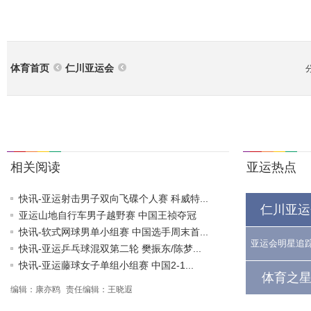
体育首页
仁川亚运会
相关阅读
亚运热点
快讯-亚运射击男子双向飞碟个人赛 科威特...
仁川亚运
亚运山地自行车男子越野赛 中国王祯夺冠
快讯-软式网球男单小组赛 中国选手周末首...
亚运会明星追
快讯-亚运乒乓球混双第二轮 樊振东/陈梦...
快讯-亚运藤球女子单组小组赛 中国2-1...
体育之星
编辑：康亦鸥
责任编辑：王晓遐