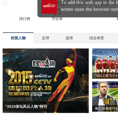
封面人物
足球
篮球
综合体育
“亚冠之巅”恒大
“2015体坛风云人物”特刊
佩兰-请勇敢一点