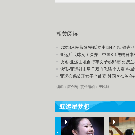
相关阅读
男双3米板曹缘/林跃助中国4连冠 领先亚..
亚运乒乓球女团决赛：中国3-1逆转日本夺.
快讯-亚运山地自行车女子越野赛 史庆兰杨
快讯-亚运射击男子双向飞碟个人赛 科威特
亚运会保龄球女子全能赛 韩国李奈英夺得金
编辑：康亦鸥
责任编辑：王晓遐
亚运星梦想