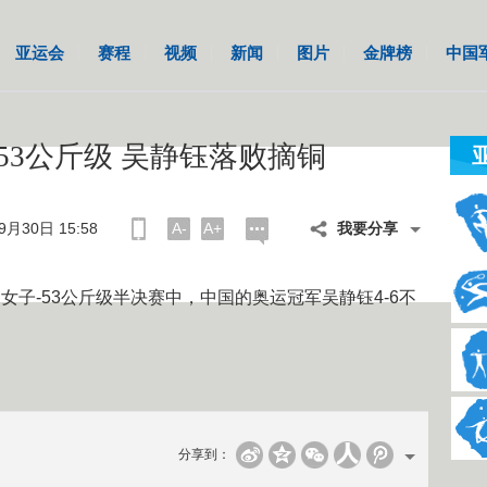
亚运会
赛程
视频
新闻
图片
金牌榜
中国
53公斤级 吴静钰落败摘铜
月30日 15:58
A-
A+
我要分享
女子-53公斤级半决赛中，中国的奥运冠军吴静钰4-6不
。
分享到：