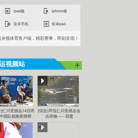
ipad版
iphone版
安卓手机
安卓pad
载央视体育客户端，精彩赛事，即刻呈现！
运视频站
合]仁川亚残会24日闭
[综合]寻找仁川亚残运会
 中国队领跑奖牌榜
吉祥物——琵鹭