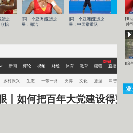
[亚
亚运之
[同一个亚洲]亚运之
[同一个亚洲]亚运之
[同一个
帅气
夏欣怡
星：郑洁
星：中国举重队
星：刘灏
[综
亚
亚运
再见
四位
萩野