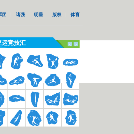
军团
诸强
明星
版权
体育
亚运竞技汇