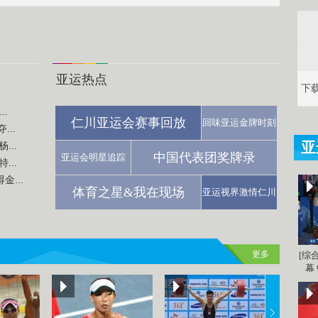
亚运热点
下
.
仁川亚运会赛事回放
回味亚运金牌时刻
..
亚
...
中国代表团奖牌录
亚运会明星追踪
...
...
体育之星&我在现场
亚运视界激情仁川
更多
[综
幕