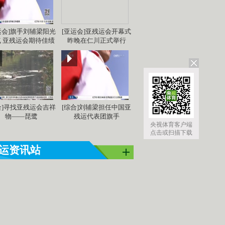
运会]旗手刘辅梁阳光
[亚运会]亚残运会开幕式
亚洲]亚运之
[同一个亚洲]亚运之
[同一个亚洲]亚运之
[同
 亚残运会期待佳绩
昨晚在仁川正式举行
星：吴敏霞
星：李雪芮
星：
合]寻找亚残运会吉祥
[综合]刘辅梁担任中国亚
物——琵鹭
残运代表团旗手
央视体育客户端
点击或扫描下载
运资讯站
经典战：林李永恒传奇 孙杨朴泰桓那些对..
仁川！亚运会闭幕 萩野公介获最佳运动员
选手并列亚运多金王 中国三人宁泽涛一鸣..
公介：收获MVP很惊喜 未来目标奥运金..