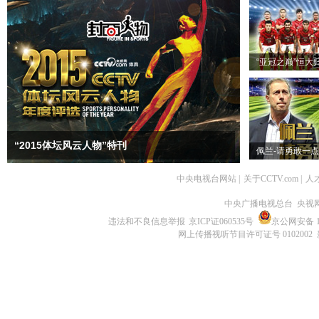
“亚冠之巅”恒大
“2015体坛风云人物”特刊
佩兰-请勇敢一点
中央电视台网站
|
关于CCTV.com
|
人
中央广播电视总台 央视
违法和不良信息举报
京ICP证060535号
京公网安备 11
网上传播视听节目许可证号 0102002