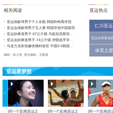
相关阅读
亚运热点
亚运保龄球男子个人全能 韩国朴种禹夺冠
仁川亚运
亚运会保龄球男子五人赛 韩国夺冠中国第四
亚运跆拳道男子-87公斤级 乌兹别克斯坦...
亚运会明星追
亚运会跆拳道男子-74公斤级 伊朗选手夺...
马龙力克朱世赫张继科收官 中国3-0韩国...
体育之星
编辑：徐士尧
责任编辑：王晓遐
亚运星梦想
[同一个亚洲]亚运之
[同一个亚洲]亚运之
[同一个亚洲]亚