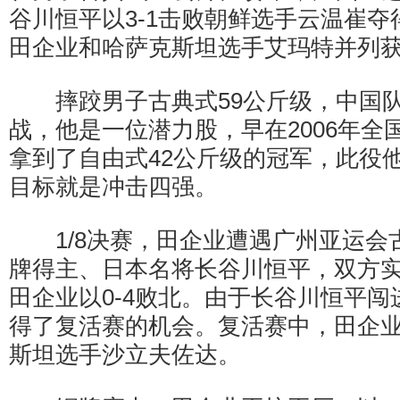
谷川恒平以3-1击败朝鲜选手云温崔
田企业和哈萨克斯坦选手艾玛特并列
摔跤男子古典式59公斤级，中国队
战，他是一位潜力股，早在2006年全
拿到了自由式42公斤级的冠军，此役
目标就是冲击四强。
1/8决赛，田企业遭遇广州亚运会古
牌得主、日本名将长谷川恒平，双方
田企业以0-4败北。由于长谷川恒平
得了复活赛的机会。复活赛中，田企业
斯坦选手沙立夫佐达。