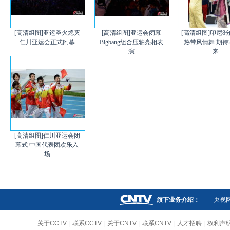
[高清组图]亚运圣火熄灭
[高清组图]亚运会闭幕
[高清组图]印尼8
仁川亚运会正式闭幕
Bigbang组合压轴亮相表
热带风情舞 期待2
演
来
[高清组图]仁川亚运会闭
幕式 中国代表团欢乐入
场
旗下业务介绍：
央视
关于CCTV
|
联系CCTV
|
关于CNTV
|
联系CNTV
|
人才招聘
|
权利声