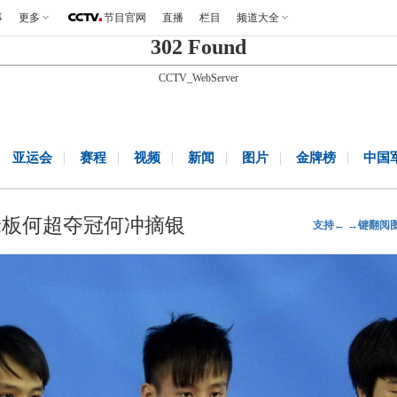
事
更多
节目官网
直播
栏目
频道大全
302 Found
CCTV_WebServer
亚运会
赛程
视频
新闻
图片
金牌榜
中国
1米板何超夺冠何冲摘银
支持← →键翻阅