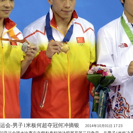
亚运会-男子1米板何超夺冠何冲摘银
2014年10月01日 17:23