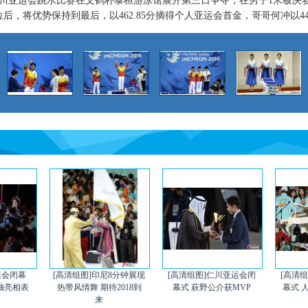
仁川亚运会跳水比赛在文鹤朴泰桓游泳馆展开第三日争夺，在男子1米板决
，将优势保持到最后，以462.85分摘得个人亚运会首金，哥哥何冲以443
运会闭幕
[高清组图]印尼8分钟展现
[高清组图]仁川亚运会闭
[高清
压轴亮相表
热带风情舞 期待2018到
幕式 萩野公介获MVP
幕式 
来