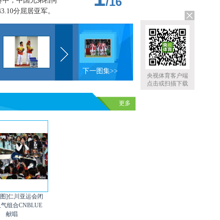
/
16
赛中，中国兄弟档何
.10分屈居亚军。
下一图集>>
央视体育客户端
点击或扫描下载
更多
组图]仁川亚运会闭
人气组合CNBLUE
献唱