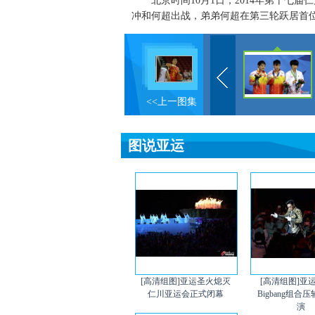
北京时间10月1日，2014年第十七届
冲和何超出战，弟弟何超在第三轮跃居首位后
<<上一图集
图说亚运
[高清组图]亚运圣火熄灭
[高清组图]亚
仁川亚运会正式闭幕
Bigbang组合
演