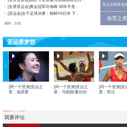
亚运会明星追
[全景亚运会]奥运冠军许海峰 30年不变...
[亚运会]女子足球决赛：朝鲜VS日本 下...
体育之星
编辑：刘岩
亚运星梦想
[同一个亚洲]亚运之
[同一个亚洲]亚运之
[同一个亚洲]亚
星：福原爱
星：马园园/夏欣怡
星：郑洁
我要评论